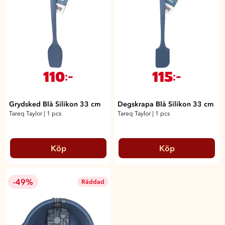
110
115
:-
:-
Grydsked Blå Silikon 33 cm
Degskrapa Blå Silikon 33 cm
Tareq Taylor
|
1 pcs
Tareq Taylor
|
1 pcs
Köp
Köp
-49%
Räddad