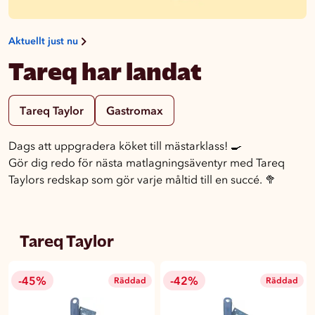
Aktuellt just nu
Tareq har landat
Tareq Taylor
Gastromax
Dags att uppgradera köket till mästarklass! 🍳
Gör dig redo för nästa matlagningsäventyr med Tareq
Taylors redskap som gör varje måltid till en succé. 🥦
Tareq Taylor
-45%
-42%
Räddad
Räddad