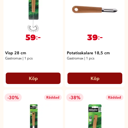
59
39
:-
:-
Visp 28 cm
Potatisskalare 18,5 cm
Gastromax
|
1 pcs
Gastromax
|
1 pcs
Köp
Köp
-30%
-38%
Räddad
Räddad