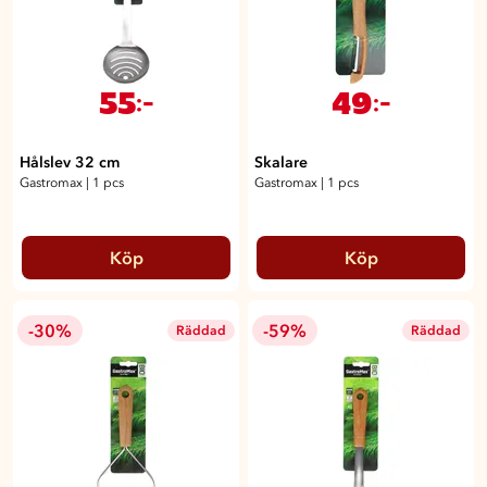
55
49
:-
:-
Hålslev 32 cm
Skalare
Gastromax
|
1 pcs
Gastromax
|
1 pcs
Köp
Köp
-30%
-59%
Räddad
Räddad