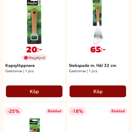
20
65
:-
:-
Megafynd
Kapsylöppnare
Stekspade m. Hål 32 cm
Gastromax
|
1 pcs
Gastromax
|
1 pcs
Köp
Köp
-25%
-18%
Räddad
Räddad