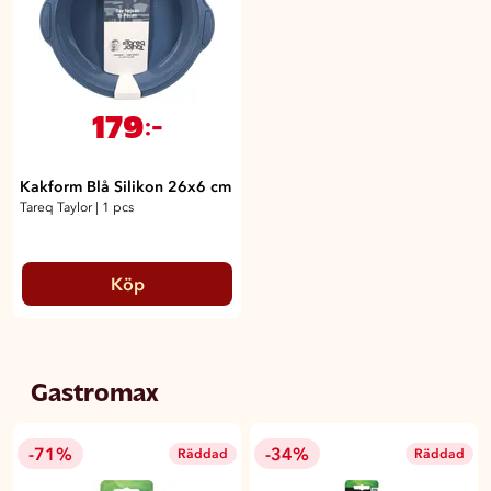
179
:-
Kakform Blå Silikon 26x6 cm
Tareq Taylor
|
1 pcs
Köp
Gastromax
-71%
-34%
Räddad
Räddad