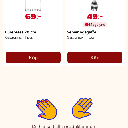
69
49
:-
:-
Megafynd
Purépress 28 cm
Serveringsgaffel
Gastromax
|
1 pcs
Gastromax
|
1 pcs
Köp
Köp
Du har sett alla produkter inom