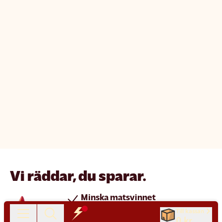
Vi räddar, du sparar.
Minska matsvinnet
Spara pengar
Till kassan
0 kr