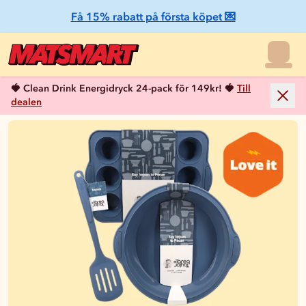
Få 15% rabatt på första köpet 💌
🍓 Clean Drink Energidryck 24-pack för 149kr! 🍓
Till
dealen