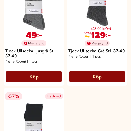
(43,00 kr/st)
49
129
:-
:-
3 för
Megafynd
Megafynd
Tjock Ullsocka Ljusgrå Stl.
Tjock Ullsocka Grå Stl. 37-40
37-40
Pierre Robert
|
1 pcs
Pierre Robert
|
1 pcs
Köp
Köp
-57%
Räddad