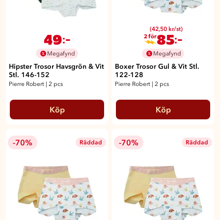
(42,50 kr/st)
49
85
:-
:-
2 för
Megafynd
Megafynd
Hipster Trosor Havsgrön & Vit
Boxer Trosor Gul & Vit Stl.
Stl. 146-152
122-128
Pierre Robert
|
2 pcs
Pierre Robert
|
2 pcs
Köp
Köp
-70%
-70%
Räddad
Räddad