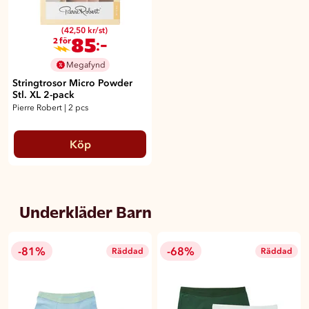
(42,50 kr/st)
85
:-
2 för
Megafynd
Stringtrosor Micro Powder
Stl. XL 2-pack
Pierre Robert
|
2 pcs
Köp
Underkläder Barn
-81%
-68%
Räddad
Räddad