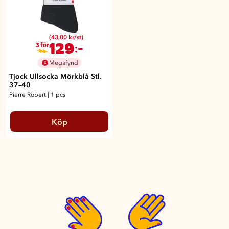
(43,00 kr/st)
129
:-
3 för
Megafynd
Tjock Ullsocka Mörkblå Stl.
37–40
Pierre Robert
|
1 pcs
Köp