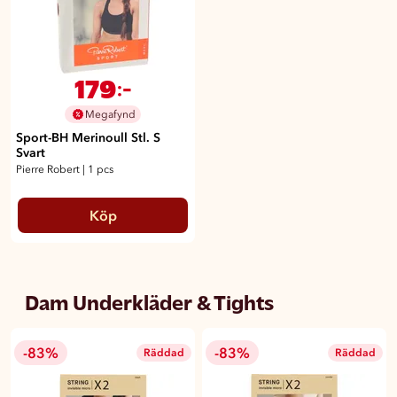
179
:-
Megafynd
Sport-BH Merinoull Stl. S
Svart
Pierre Robert
|
1 pcs
Köp
Dam Underkläder & Tights
-83%
-83%
Räddad
Räddad