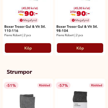
(45,00 kr/st)
(45,00 kr/st)
90
90
:-
:-
2 för
2 för
Megafynd
Megafynd
Boxer Trosor Gul & Vit Stl.
Boxer Trosor Gul & Vit Stl.
110-116
98-104
Pierre Robert
|
2 pcs
Pierre Robert
|
2 pcs
Köp
Köp
Strumpor
-51%
-57%
Räddad
Räddad