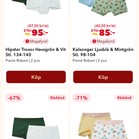
(47,50 kr/st)
(42,50 kr/st)
95
85
:-
:-
2 för
2 för
Megafynd
Megafynd
Hipster Trosor Havsgrön & Vit
Kalsonger Ljusblå & Mintgrön
Stl. 134-140
Stl. 98-104
Pierre Robert
|
2 pcs
Pierre Robert
|
2 pcs
Köp
Köp
-67%
-71%
Räddad
Räddad