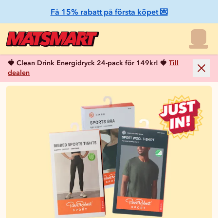
Få 15% rabatt på första köpet 💌
🍓 Clean Drink Energidryck 24-pack för 149kr! 🍓
Till
dealen