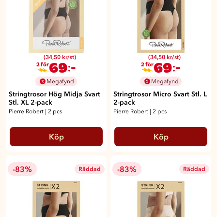
(34,50 kr/st)
(34,50 kr/st)
69
69
:-
:-
2 för
2 för
Megafynd
Megafynd
Stringtrosor Hög Midja Svart
Stringtrosor Micro Svart Stl. L
Stl. XL 2-pack
2-pack
Pierre Robert
|
2 pcs
Pierre Robert
|
2 pcs
Köp
Köp
-83%
-83%
Räddad
Räddad