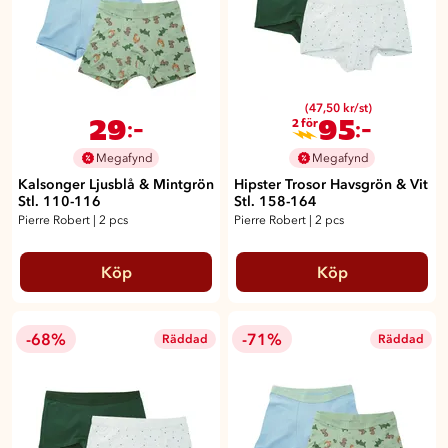
(47,50 kr/st)
29
95
:-
:-
2 för
Megafynd
Megafynd
Kalsonger Ljusblå & Mintgrön
Hipster Trosor Havsgrön & Vit
Stl. 110-116
Stl. 158-164
Pierre Robert
|
2 pcs
Pierre Robert
|
2 pcs
Köp
Köp
-68%
-71%
Räddad
Räddad