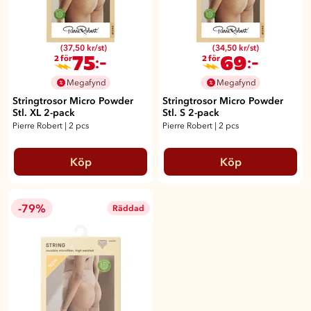
(37,50 kr/st)
(34,50 kr/st)
75
69
:-
:-
2 för
2 för
Megafynd
Megafynd
Stringtrosor Micro Powder
Stringtrosor Micro Powder
Stl. XL 2-pack
Stl. S 2-pack
Pierre Robert
|
2 pcs
Pierre Robert
|
2 pcs
Köp
Köp
-79%
Räddad