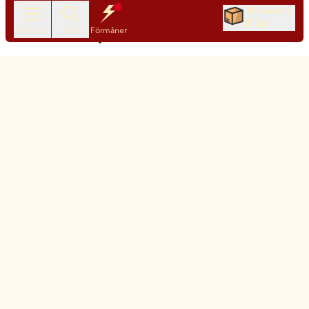
Spara pengar
Till kassan
0 kr
Produkter
Sök
Förmåner
Nya produkter varje dag
Chatt
Kundservice
Matsmart made simple
Så funkar Matsmart
Klimatpåverkan
Leverans & frakt
Prisgaranti
Ny matmoms
Vanliga frågor och svar