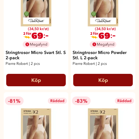
(34,50 kr/st)
(34,50 kr/st)
69
69
:-
:-
2 för
2 för
Megafynd
Megafynd
Stringtrosor Micro Svart Stl. S
Stringtrosor Micro Powder
2-pack
Stl. L 2-pack
Pierre Robert
|
2 pcs
Pierre Robert
|
2 pcs
Köp
Köp
-81%
-83%
Räddad
Räddad