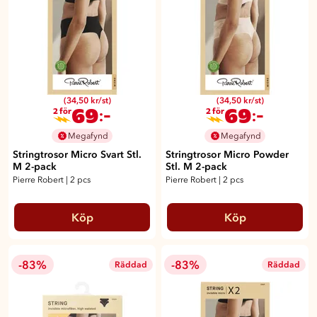
(34,50 kr/st)
(34,50 kr/st)
69
69
:-
:-
2 för
2 för
Megafynd
Megafynd
Stringtrosor Micro Svart Stl.
Stringtrosor Micro Powder
M 2-pack
Stl. M 2-pack
Pierre Robert
|
2 pcs
Pierre Robert
|
2 pcs
Köp
Köp
-83%
-83%
Räddad
Räddad