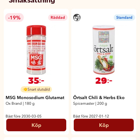
-19%
Räddad
Standard
35
29
:-
:-
Snart slutsåld
MSG Monosodium Glutamat
Örtsalt Chili & Herbs Eko
Ox Brand
|
180 g
Spicemaster
|
200 g
Bäst före 2030-03-05
Bäst före 2027-01-12
Köp
Köp