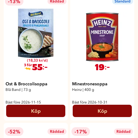
-13%
Räddad
Standard
(18,33 kr/st)
55
19
:-
:-
3 för
Ost & Broccolisoppa
Minestronesoppa
Blå Band
|
73 g
Heinz
|
400 g
Bäst före 2026-11-15
Bäst före 2026-10-31
Köp
Köp
-52%
-17%
Räddad
Räddad