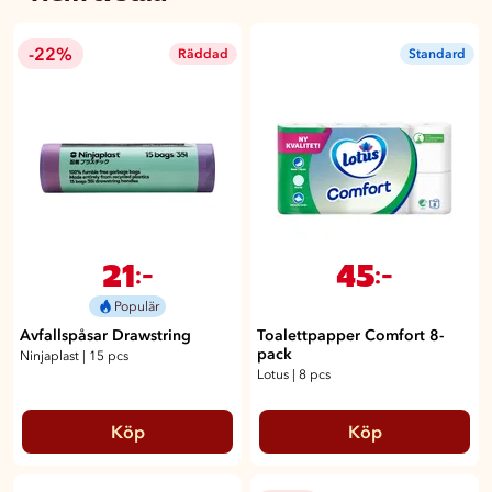
-22%
Räddad
Standard
21
45
:-
:-
Populär
Avfallspåsar Drawstring
Toalettpapper Comfort 8-
pack
Ninjaplast
|
15 pcs
Lotus
|
8 pcs
Köp
Köp