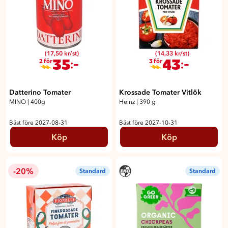
(17,50 kr/st)
(14,33 kr/st)
35
43
:-
:-
2 för
3 för
Datterino Tomater
Krossade Tomater Vitlök
MINO
|
400g
Heinz
|
390 g
Bäst före 2027-08-31
Bäst före 2027-10-31
Köp
Köp
-20%
Standard
Standard