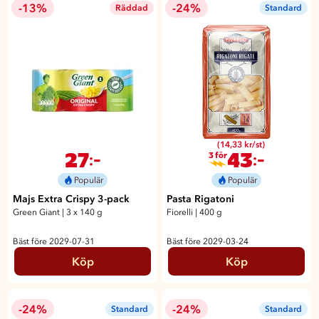
-13%
-24%
Räddad
Standard
(14,33 kr/st)
27
43
:-
:-
3 för
Populär
Populär
Majs Extra Crispy 3-pack
Pasta Rigatoni
Green Giant
|
3 x 140 g
Fiorelli
|
400 g
Bäst före 2029-07-31
Bäst före 2029-03-24
Köp
Köp
-24%
-24%
Standard
Standard