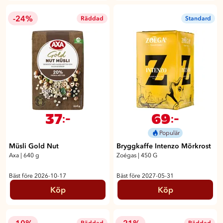
-24%
Räddad
Standard
37
69
:-
:-
Populär
Müsli Gold Nut
Bryggkaffe Intenzo Mörkrost
Axa
|
640 g
Zoégas
|
450 G
Bäst före 2026-10-17
Bäst före 2027-05-31
Köp
Köp