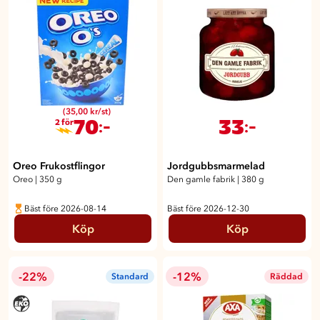
(35,00 kr/st)
70
33
:-
:-
2 för
Oreo Frukostflingor
Jordgubbsmarmelad
Oreo
|
350 g
Den gamle fabrik
|
380 g
Bäst före 2026-08-14
Bäst före 2026-12-30
Köp
Köp
-22%
-12%
Standard
Räddad