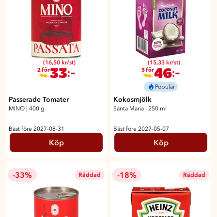
(16,50 kr/st)
(15,33 kr/st)
33
46
:-
:-
2 för
3 för
Populär
Passerade Tomater
Kokosmjölk
MINO
|
400 g
Santa Maria
|
250 ml
Bäst före 2027-08-31
Bäst före 2027-05-07
Köp
Köp
-33%
-18%
Räddad
Räddad