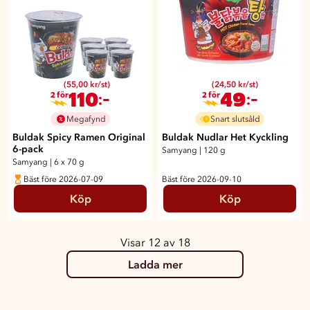
(55,00 kr/st)
(24,50 kr/st)
110
49
:-
:-
2 för
2 för
Megafynd
Snart slutsåld
Buldak Spicy Ramen Original
Buldak Nudlar Het Kyckling
6-pack
Samyang
|
120 g
Samyang
|
6 x 70 g
Bäst före 2026-07-09
Bäst före 2026-09-10
Köp
Köp
Visar 12 av 18
Ladda mer