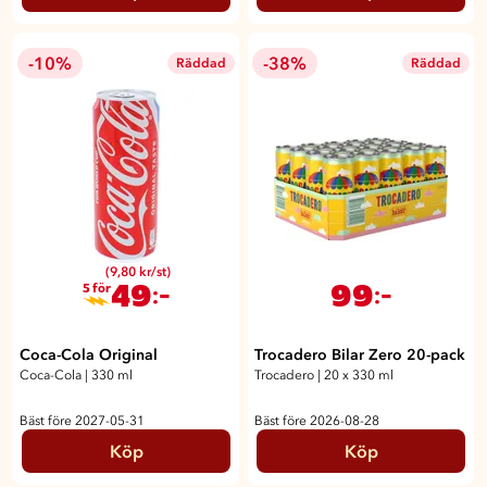
-10%
-38%
Räddad
Räddad
(9,80 kr/st)
49
99
:-
:-
5 för
Coca-Cola Original
Trocadero Bilar Zero 20-pack
Coca-Cola
|
330 ml
Trocadero
|
20 x 330 ml
Bäst före 2027-05-31
Bäst före 2026-08-28
Köp
Köp