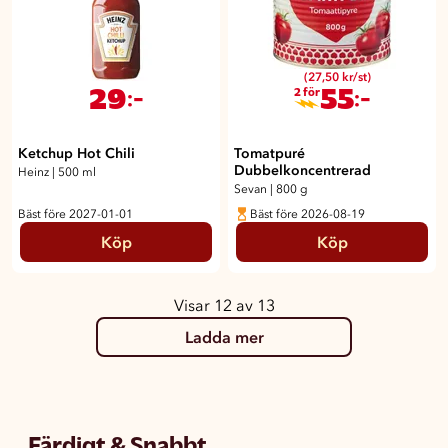
(27,50 kr/st)
29
55
:-
:-
2 för
Ketchup Hot Chili
Tomatpuré
Dubbelkoncentrerad
Heinz
|
500 ml
Sevan
|
800 g
Bäst före 2027-01-01
Bäst före 2026-08-19
Köp
Köp
Visar 12 av 13
Ladda mer
Färdigt & Snabbt