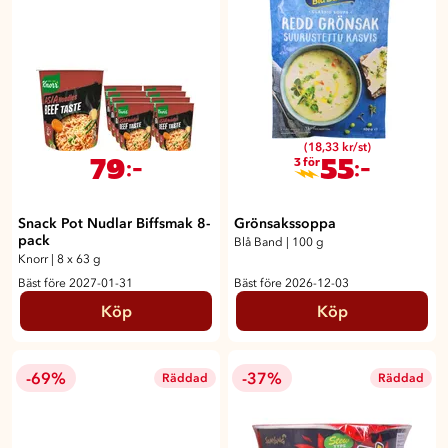
(18,33 kr/st)
79
55
:-
:-
3 för
Snack Pot Nudlar Biffsmak 8-
Grönsakssoppa
pack
Blå Band
|
100 g
Knorr
|
8 x 63 g
Bäst före 2027-01-31
Bäst före 2026-12-03
Köp
Köp
-69%
-37%
Räddad
Räddad