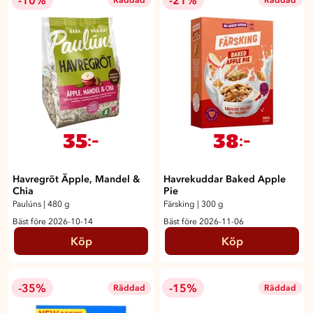
-10%
-21%
Räddad
Räddad
35
38
:-
:-
Havregröt Äpple, Mandel &
Havrekuddar Baked Apple
Chia
Pie
Paulúns
|
480 g
Färsking
|
300 g
Bäst före 2026-10-14
Bäst före 2026-11-06
Köp
Köp
-35%
-15%
Räddad
Räddad