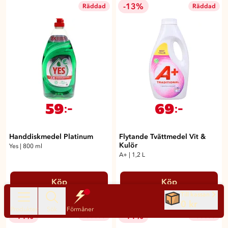
-13%
Räddad
Räddad
59
69
:-
:-
Handdiskmedel Platinum
Flytande Tvättmedel Vit &
Kulör
Yes
|
800 ml
A+
|
1,2 L
Köp
Köp
Till kassan
0 kr
Produkter
Sök
Förmåner
-44%
-11%
Räddad
Räddad