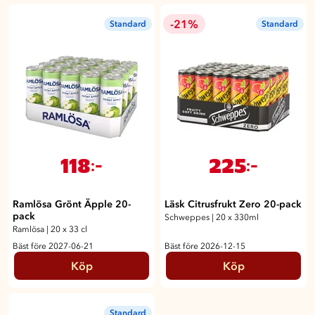
-21%
Standard
Standard
118
225
:-
:-
Ramlösa Grönt Äpple 20-
Läsk Citrusfrukt Zero 20-pack
pack
Schweppes
|
20 x 330ml
Ramlösa
|
20 x 33 cl
Bäst före 2027-06-21
Bäst före 2026-12-15
Köp
Köp
Standard