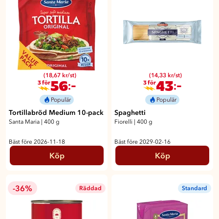
(18,67 kr/st)
(14,33 kr/st)
56
43
:-
:-
3 för
3 för
Populär
Populär
Tortillabröd Medium 10-pack
Spaghetti
Santa Maria
|
400 g
Fiorelli
|
400 g
Bäst före 2026-11-18
Bäst före 2029-02-16
Köp
Köp
-36%
Räddad
Standard