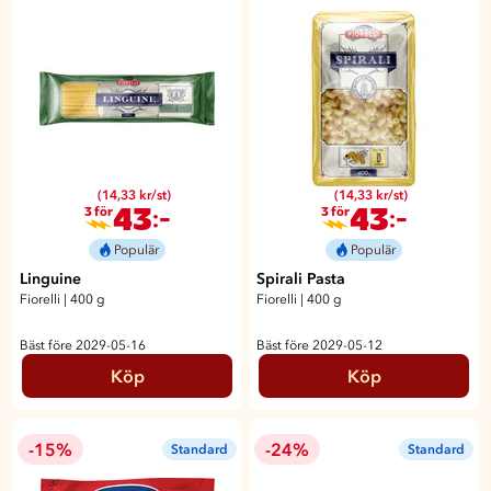
(14,33 kr/st)
(14,33 kr/st)
43
43
:-
:-
3 för
3 för
Populär
Populär
Linguine
Spirali Pasta
Fiorelli
|
400 g
Fiorelli
|
400 g
Bäst före 2029-05-16
Bäst före 2029-05-12
Köp
Köp
-15%
-24%
Standard
Standard