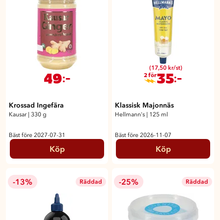
(17,50 kr/st)
49
35
:-
:-
2 för
Krossad Ingefära
Klassisk Majonnäs
Kausar
|
330 g
Hellmann's
|
125 ml
Bäst före 2027-07-31
Bäst före 2026-11-07
Köp
Köp
-13%
-25%
Räddad
Räddad