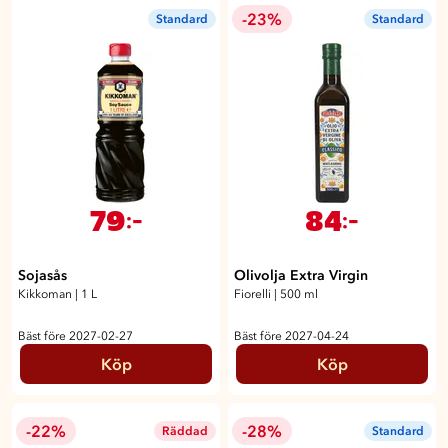
-23%
Standard
Standard
79
84
:-
:-
Sojasås
Olivolja Extra Virgin
Kikkoman
|
1 L
Fiorelli
|
500 ml
Bäst före 2027-02-27
Bäst före 2027-04-24
Köp
Köp
-22%
-28%
Räddad
Standard