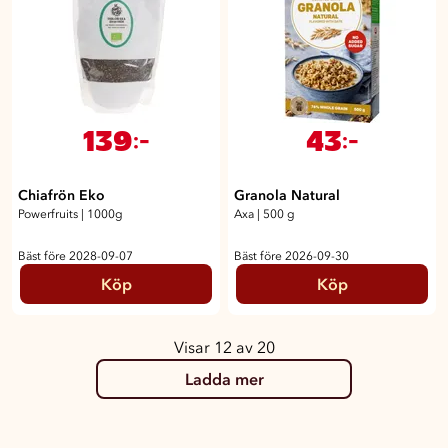
139
43
:-
:-
Chiafrön Eko
Granola Natural
Powerfruits
|
1000g
Axa
|
500 g
Bäst före 2028-09-07
Bäst före 2026-09-30
Köp
Köp
Visar 12 av 20
Ladda mer