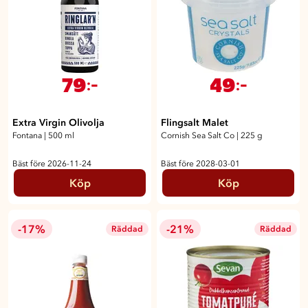
79
49
:-
:-
Extra Virgin Olivolja
Flingsalt Malet
Fontana
|
500 ml
Cornish Sea Salt Co
|
225 g
Bäst före 2026-11-24
Bäst före 2028-03-01
Köp
Köp
-17%
-21%
Räddad
Räddad