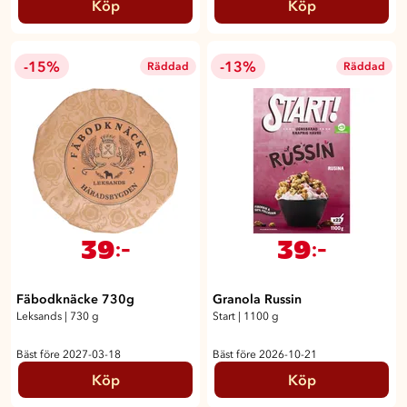
Köp
Köp
-15%
-13%
Räddad
Räddad
39
39
:-
:-
Fäbodknäcke 730g
Granola Russin
Leksands
|
730 g
Start
|
1100 g
Bäst före 2027-03-18
Bäst före 2026-10-21
Köp
Köp