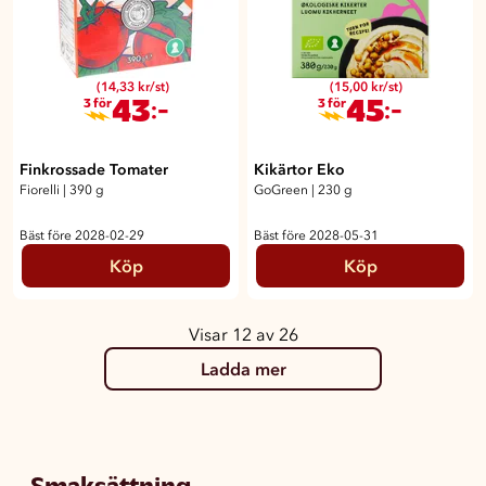
(14,33 kr/st)
(15,00 kr/st)
43
45
:-
:-
3 för
3 för
Finkrossade Tomater
Kikärtor Eko
Fiorelli
|
390 g
GoGreen
|
230 g
Bäst före 2028-02-29
Bäst före 2028-05-31
Köp
Köp
Visar 12 av 26
Ladda mer
Smaksättning