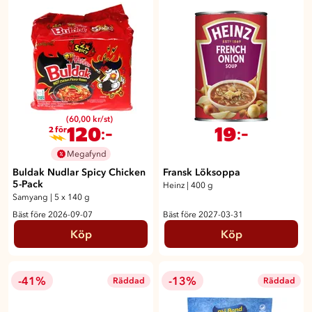
(60,00 kr/st)
120
19
:-
:-
2 för
Megafynd
Buldak Nudlar Spicy Chicken
Fransk Löksoppa
5-Pack
Heinz
|
400 g
Samyang
|
5 x 140 g
Bäst före 2026-09-07
Bäst före 2027-03-31
Köp
Köp
-41%
-13%
Räddad
Räddad