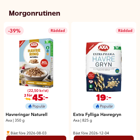
Morgonrutinen
-39%
Räddad
Räddad
(22,50 kr/st)
45
19
:-
:-
2 för
Populär
Populär
Havreringar Naturell
Extra Fylliga Havregryn
Axa
|
350 g
Axa
|
825 g
Bäst före 2026-08-03
Bäst före 2026-12-04