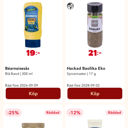
19
21
:-
:-
Béarnaisesås
Hackad Basilika Eko
Blå Band
|
300 ml
Spicemaster
|
17 g
Bäst före 2026-09-09
Bäst före 2028-09-02
Köp
Köp
-25%
-12%
Räddad
Räddad