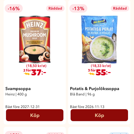
-16%
-13%
Räddad
Räddad
(18,50 kr/st)
(18,33 kr/st)
37
55
:-
:-
2 för
3 för
Svampsoppa
Potatis & Purjolökssoppa
Heinz
|
400 g
Blå Band
|
96 g
Bäst före 2027-12-31
Bäst före 2026-11-13
Köp
Köp