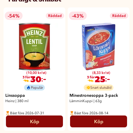
-54%
-43%
Räddad
Räddad
(10,00 kr/st)
(8,33 kr/st)
30
25
:-
:-
3 för
3 för
Populär
Snart slutsåld
Linssoppa
Minestronesoppa 3-pack
Heinz
|
380 ml
LämminKuppi
|
63g
Bäst före 2026-07-31
Bäst före 2026-08-14
Köp
Köp