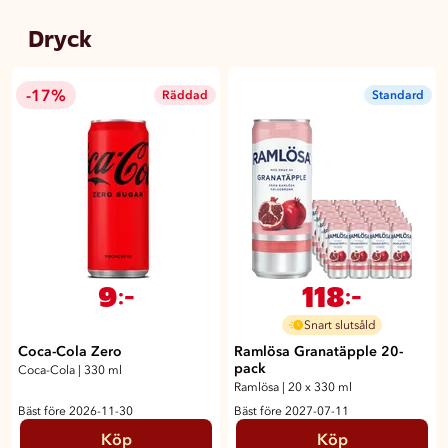
Dryck
-17%
Räddad
Standard
9
118
:-
:-
Snart slutsåld
Coca-Cola Zero
Ramlösa Granatäpple 20-
pack
Coca-Cola
|
330 ml
Ramlösa
|
20 x 330 ml
Bäst före 2026-11-30
Bäst före 2027-07-11
Köp
Köp