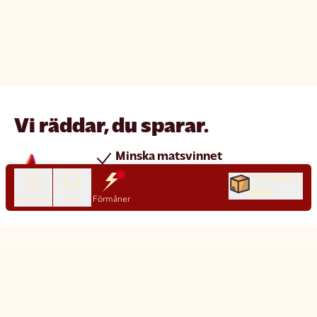
Vi räddar, du sparar.
Minska matsvinnet
Spara pengar
Till kassan
0 kr
Nya produkter varje dag
Produkter
Sök
Förmåner
Chatt
Kundservice