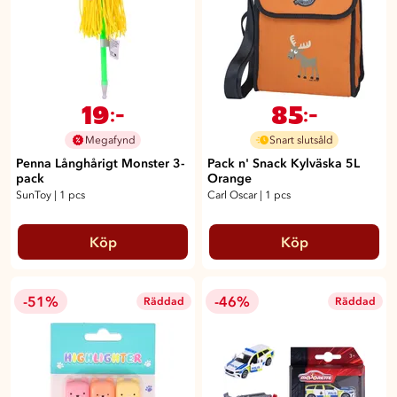
19
85
:-
:-
Megafynd
Snart slutsåld
Penna Långhårigt Monster 3-
Pack n' Snack Kylväska 5L
pack
Orange
SunToy
|
1 pcs
Carl Oscar
|
1 pcs
Köp
Köp
-51%
-46%
Räddad
Räddad