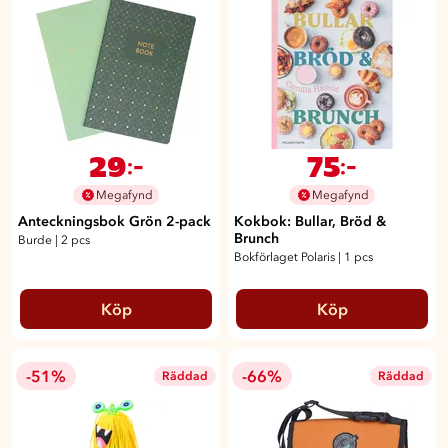
29
75
:-
:-
Megafynd
Megafynd
Anteckningsbok Grön 2-pack
Kokbok: Bullar, Bröd &
Brunch
Burde
|
2 pcs
Bokförlaget Polaris
|
1 pcs
Köp
Köp
-51%
-66%
Räddad
Räddad