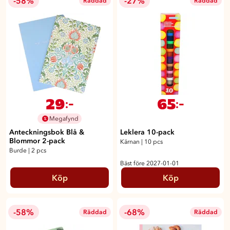
-58%
-27%
Räddad
Räddad
29
65
:-
:-
Megafynd
Anteckningsbok Blå &
Leklera 10-pack
Blommor 2-pack
Kärnan
|
10 pcs
Burde
|
2 pcs
Bäst före 2027-01-01
Köp
Köp
-58%
-68%
Räddad
Räddad