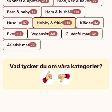
Skönhet & apotek
Bröd, kex & kakor
348
99
Barn & baby
Hem & hushåll
54
146
Husdjur
Hobby & fritid
Kläder
57
155
82
Eko
Veganskt
Glutenfri mat
113
228
124
Asiatisk mat
70
Vad tycker du om våra kategorier?