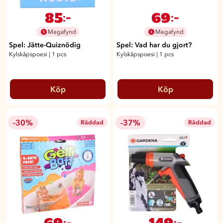
85
69
:-
:-
Megafynd
Megafynd
Spel: Jätte-Quiznödig
Spel: Vad har du gjort?
Kylskåpspoesi
|
1 pcs
Kylskåpspoesi
|
1 pcs
Köp
Köp
-30%
-37%
Räddad
Räddad
69
149
:-
:-