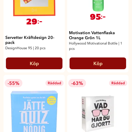
95
:-
29
:-
Motivation Vattenflaska
Servetter Kräftdesign 20-
Orange Grön 1L
pack
Hollywood Motivational Bottle
|
1
DesignHouse 95
|
20 pcs
pcs
Köp
Köp
-55%
-63%
Räddad
Räddad