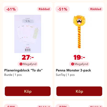
-61%
-51%
Räddad
Räddad
27
19
:-
:-
Megafynd
Megafynd
Planeringsblock "To do"
Penna Monster 3-pack
Burde
|
1 pcs
SunToy
|
1 pcs
Köp
Köp