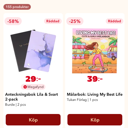
155 produkter
-58%
-25%
Räddad
Räddad
29
39
:-
:-
Megafynd
Anteckningsbok Lila & Svart
Målarbok: Living My Best Life
2-pack
Tukan Förlag
|
1 pcs
Burde
|
2 pcs
Köp
Köp