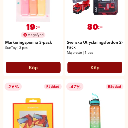
19
80
:-
:-
Megafynd
Markeringspenna 3-pack
Svenska Utryckningsfordon 2-
Pack
SunToy
|
3 pcs
Majorette
|
1 pcs
Köp
Köp
-26%
-47%
Räddad
Räddad