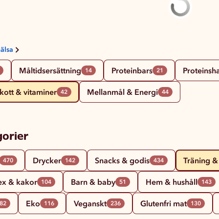
hälsa
Måltidsersättning
Proteinbars
Proteinsh
14
21
skott & vitaminer
Mellanmål & Energi
42
44
orier
Drycker
Snacks & godis
Träning &
470
142
434
ex & kakor
Barn & baby
Hem & hushåll
104
51
143
Eko
Veganskt
Glutenfri mat
82
116
236
130