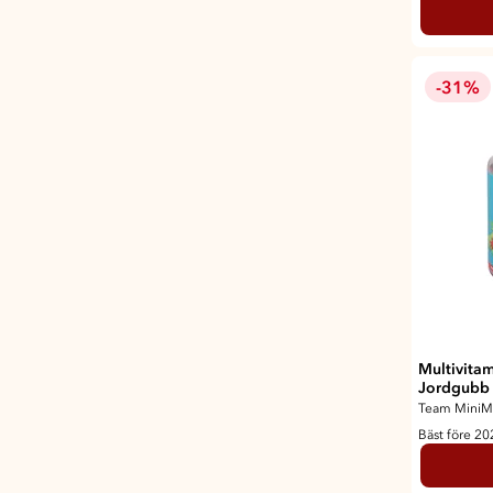
-31%
Multivita
Jordgubb
Team MiniM
Bäst före 2