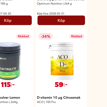
180 g
Optimum Nutrition
|
264 g
27-04-30
Bäst före 2028-05-31
Köp
Köp
-34%
Räddad
Räddad
115
59
:-
:-
tpulver Lemon
D-vitamin 10 µg Citrussmak
rition
|
264g
ACO
|
100 Pcs