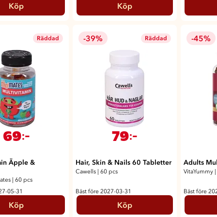
Köp
Köp
-39%
-45%
Räddad
Räddad
69
79
:-
:-
min Äpple &
Hair, Skin & Nails 60 Tabletter
Adults Mul
Cawells
|
60 pcs
VitaYummy
|
ates
|
60 pcs
027-05-31
Bäst före 2027-03-31
Bäst före 20
Köp
Köp