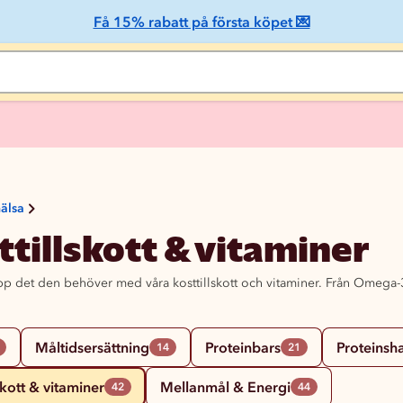
Få 15% rabatt på första köpet 💌
hälsa
ttillskott & vitaminer
p det den behöver med våra kosttillskott och vitaminer. Från Omega-3 ti
Måltidsersättning
Proteinbars
Proteinsh
14
21
skott & vitaminer
Mellanmål & Energi
42
44