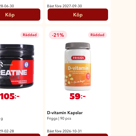
28-06-30
Bäst före 2027-09-30
Köp
Köp
-21%
Räddad
Räddad
105
59
:-
:-
D-vitamin Kapslar
 g
Friggs
|
90 pcs
29-02-28
Bäst före 2026-10-31