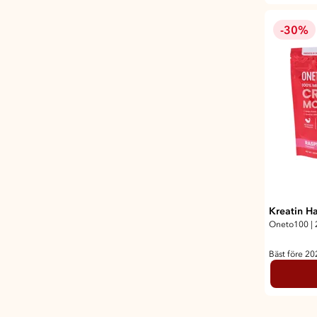
-30%
Kreatin Ha
Oneto100
|
Bäst före 2