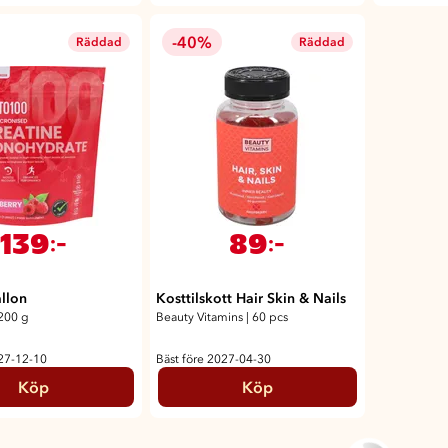
-40%
Räddad
Räddad
139
89
:-
:-
llon
Kosttilskott Hair Skin & Nails
200 g
Beauty Vitamins
|
60 pcs
027-12-10
Bäst före 2027-04-30
Köp
Köp