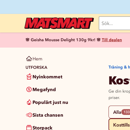
🌸 Geisha Mousse Delight 130g 9kr! 🌸
Till dealen
Hem
Träning & 
UTFORSKA
Kos
Nyinkommet
Megafynd
Ge din krop
priser.
Populärt just nu
Alla
133
Sista chansen
Kosttill
Storpack