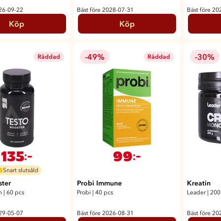
026-09-22
Bäst före 2028-07-31
Bäst före 20
Köp
Köp
-49%
-30%
Räddad
Räddad
135
99
:-
:-
Snart slutsåld
ster
Probi Immune
Kreatin
n
|
60 pcs
Probi
|
40 pcs
Leader
|
200
029-05-07
Bäst före 2026-08-31
Bäst före 20