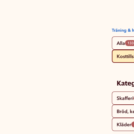
Träning & 
Alla
133
Kosttill
Kateg
Skafferi
Bröd, k
Kläder