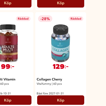
Köp
Köp
-28%
Räddad
Räddad
99
129
:-
:-
ti Vitamin
Collagen Cherry
60 pcs
VitaYummy
|
60 pcs
26-10-31
Bäst före 2027-01-31
Köp
Köp