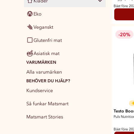
Kläder
Munvård
Städ & tvätt
Hundmat
Visa alla
153
99
40
23
Bäst före 2
Eko
Apotek & intim
Förbrukningsvaror
Kattmat
Böcker
Visa alla
41
17
26
82
7
Veganskt
Heminredning
Pälsvård & accessoarer
Spel
Damkläder
18
25
13
18
-20%
Glutenfri mat
Hemtextilier
Smådjur
Leksaker
Barnkläder
23
43
8
2
Asiatisk mat
Pyssel & kontor
Accessoarer
25
28
VARUMÄRKEN
Sport & Outdoor
Strumpor
39
5
Alla varumärken
Vattenflaskor
BEHÖVER DU HJÄLP?
15
Kundservice
Partytillbehör
13
Så funkar Matsmart
Testo Boo
Matsmart Stories
Puls Nutritio
Bäst före 2