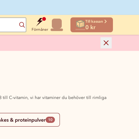
Till kassan
Sök
0 kr
Förmåner
ll C-vitamin, vi har vitaminer du behöver till rimliga
akes & proteinpulver
10