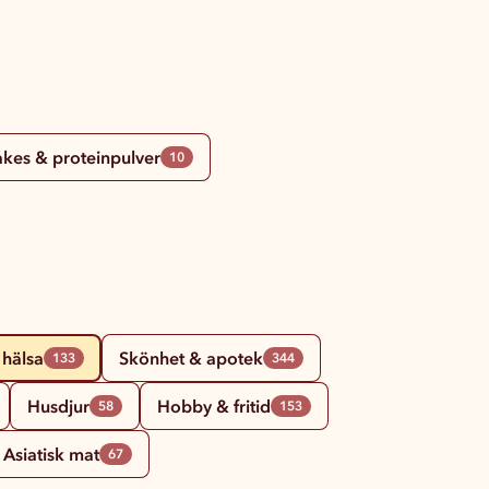
akes & proteinpulver
10
 hälsa
Skönhet & apotek
133
344
Husdjur
Hobby & fritid
58
153
Asiatisk mat
67