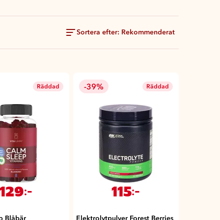
Sortera efter: Rekommenderat
-39%
Räddad
Räddad
129
115
:-
:-
p Blåbär
Elektrolytpulver Forest Berries