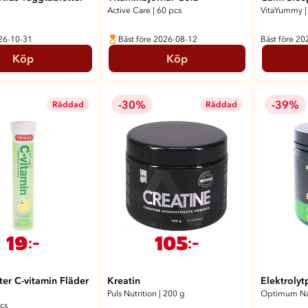
Active Care
|
60 pcs
VitaYummy
|
026-10-31
Bäst före 2026-08-12
Bäst före 20
Köp
Köp
-30%
-39%
Räddad
Räddad
19
105
:-
:-
ter C-vitamin Fläder
Kreatin
Elektroly
Puls Nutrition
|
200 g
Optimum Nut
cs