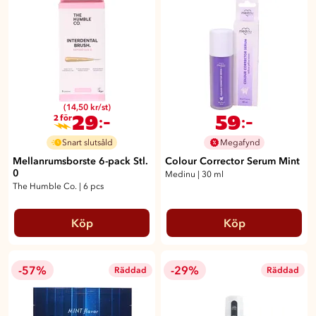
(14,50 kr/st)
29
59
:-
:-
2 för
Snart slutsåld
Megafynd
Mellanrumsborste 6-pack Stl.
Colour Corrector Serum Mint
0
Medinu
|
30 ml
The Humble Co.
|
6 pcs
Köp
Köp
-57%
-29%
Räddad
Räddad