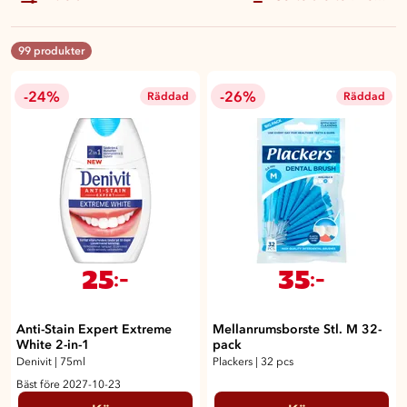
99 produkter
-24%
-26%
Räddad
Räddad
25
35
:-
:-
Anti-Stain Expert Extreme
Mellanrumsborste Stl. M 32-
White 2-in-1
pack
Denivit
|
75ml
Plackers
|
32 pcs
Bäst före 2027-10-23