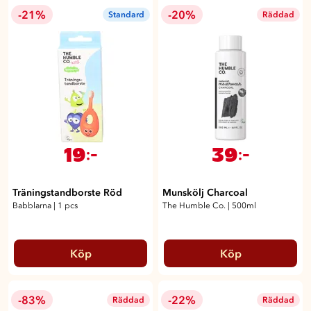
-21%
-20%
Standard
Räddad
19
39
:-
:-
Träningstandborste Röd
Munskölj Charcoal
Babblarna
|
1 pcs
The Humble Co.
|
500ml
Köp
Köp
-83%
-22%
Räddad
Räddad