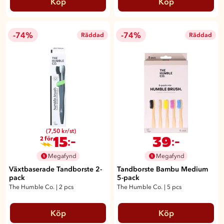
Köp
Köp
-74%
-74%
Räddad
Räddad
(7,50 kr/st)
15
39
:-
:-
2 för
Megafynd
Megafynd
Växtbaserade Tandborste 2-
Tandborste Bambu Medium
pack
5-pack
The Humble Co.
|
2 pcs
The Humble Co.
|
5 pcs
Köp
Köp