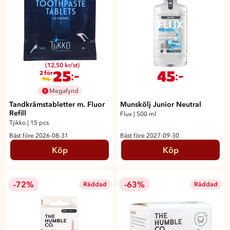
(12,50 kr/st)
25
45
:-
:-
2 för
Megafynd
Tandkrämstabletter m. Fluor
Munskölj Junior Neutral
Refill
Flux
|
500 ml
Tjikko
|
15 pcs
Bäst före 2026-08-31
Bäst före 2027-09-30
Köp
Köp
-72%
-63%
Räddad
Räddad