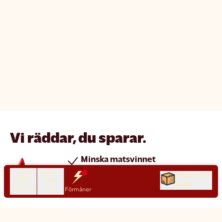
Vi räddar, du sparar.
Minska matsvinnet
Spara pengar
Till kassan
0 kr
Nya produkter varje dag
Produkter
Sök
Förmåner