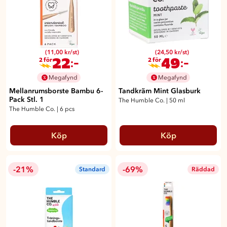
(11,00 kr/st)
(24,50 kr/st)
22
49
:-
:-
2 för
2 för
Megafynd
Megafynd
Mellanrumsborste Bambu 6-
Tandkräm Mint Glasburk
Pack Stl. 1
The Humble Co.
|
50 ml
The Humble Co.
|
6 pcs
Köp
Köp
-21%
-69%
Standard
Räddad