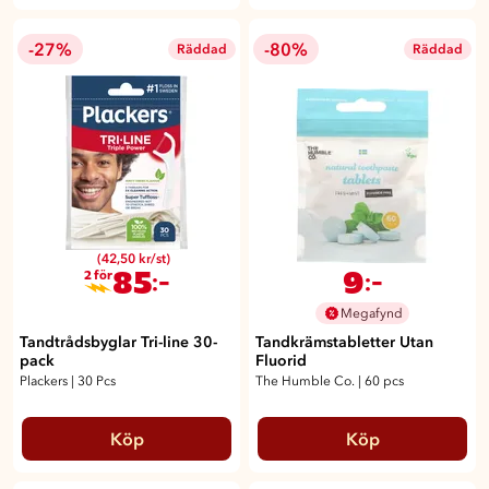
-27%
-80%
Räddad
Räddad
(42,50 kr/st)
85
9
:-
:-
2 för
Megafynd
Tandtrådsbyglar Tri-line 30-
Tandkrämstabletter Utan
pack
Fluorid
Plackers
|
30 Pcs
The Humble Co.
|
60 pcs
Köp
Köp