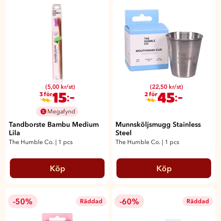
(5,00 kr/st)
(22,50 kr/st)
15
45
:-
:-
3 för
2 för
Megafynd
Tandborste Bambu Medium
Munnsköljsmugg Stainless
Lila
Steel
The Humble Co.
|
1 pcs
The Humble Co.
|
1 pcs
Köp
Köp
-50%
-60%
Räddad
Räddad