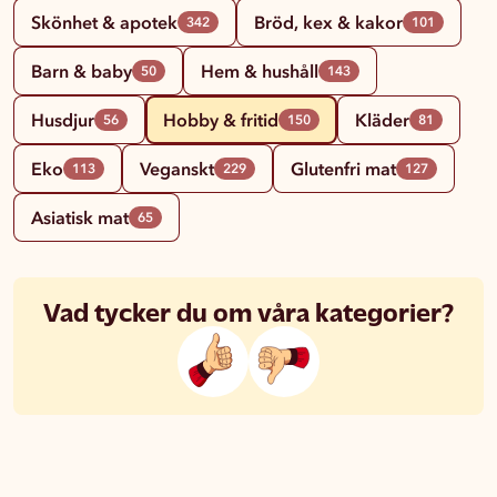
Skönhet & apotek
Bröd, kex & kakor
342
101
Barn & baby
Hem & hushåll
50
143
Husdjur
Hobby & fritid
Kläder
56
150
81
Eko
Veganskt
Glutenfri mat
113
229
127
Asiatisk mat
65
Vad tycker du om våra kategorier?