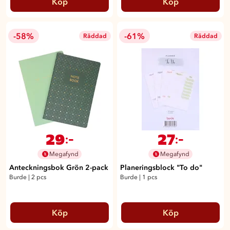
Köp
Köp
-58%
-61%
Räddad
Räddad
29
27
:-
:-
Megafynd
Megafynd
Anteckningsbok Grön 2-pack
Planeringsblock "To do"
Burde
|
2 pcs
Burde
|
1 pcs
Köp
Köp