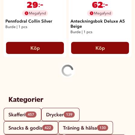
29
62
:-
:-
Megafynd
Megafynd
Pennfodral Collin Silver
Anteckningsbok Deluxe A5
Beige
Burde
|
1 pcs
Burde
|
1 pcs
Köp
Köp
Kategorier
Skafferi
Drycker
457
139
Snacks & godis
Träning & hälsa
422
130