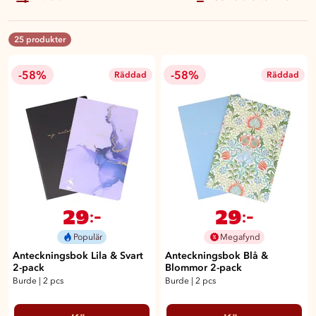
25 produkter
-58%
-58%
Räddad
Räddad
29
29
:-
:-
Populär
Megafynd
Anteckningsbok Lila & Svart
Anteckningsbok Blå &
2-pack
Blommor 2-pack
Burde
|
2 pcs
Burde
|
2 pcs