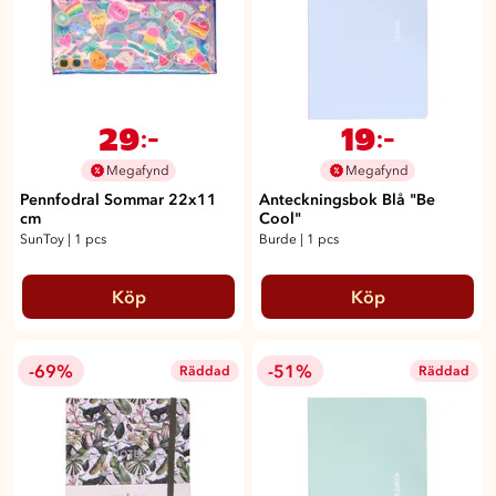
29
19
:-
:-
Megafynd
Megafynd
Pennfodral Sommar 22x11
Anteckningsbok Blå "Be
cm
Cool"
SunToy
|
1 pcs
Burde
|
1 pcs
Köp
Köp
-69%
-51%
Räddad
Räddad