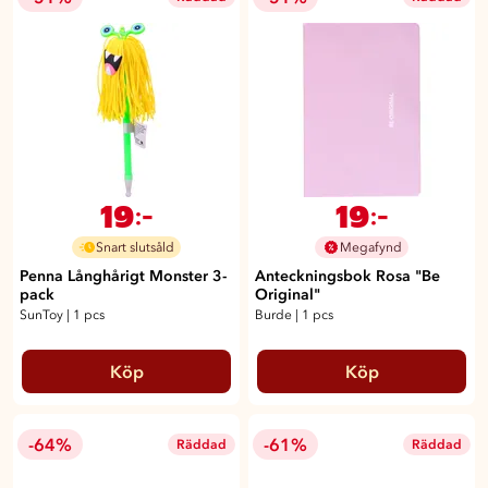
19
19
:-
:-
Snart slutsåld
Megafynd
Penna Långhårigt Monster 3-
Anteckningsbok Rosa "Be
pack
Original"
SunToy
|
1 pcs
Burde
|
1 pcs
Köp
Köp
-64%
-61%
Räddad
Räddad