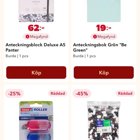
62
19
:-
:-
Megafynd
Megafynd
Anteckningsblock Deluxe A5
Anteckningsbok Grön "Be
Panter
Green"
Burde
|
1 pcs
Burde
|
1 pcs
Köp
Köp
-25%
-45%
Räddad
Räddad