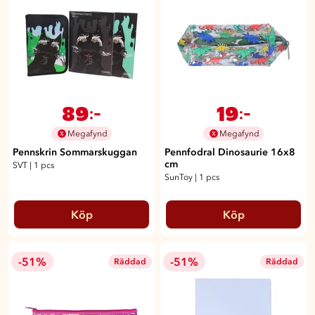
89
19
:-
:-
Megafynd
Megafynd
Pennskrin Sommarskuggan
Pennfodral Dinosaurie 16x8
cm
SVT
|
1 pcs
SunToy
|
1 pcs
Köp
Köp
-51%
-51%
Räddad
Räddad