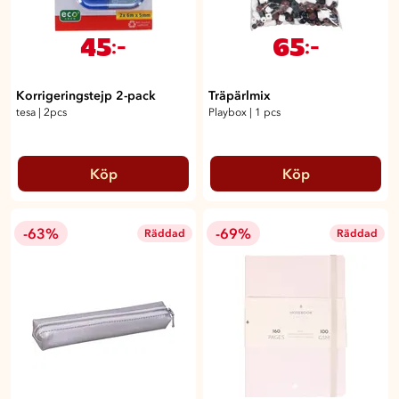
45
65
:-
:-
Korrigeringstejp 2-pack
Träpärlmix
tesa
|
2pcs
Playbox
|
1 pcs
Köp
Köp
-63%
-69%
Räddad
Räddad