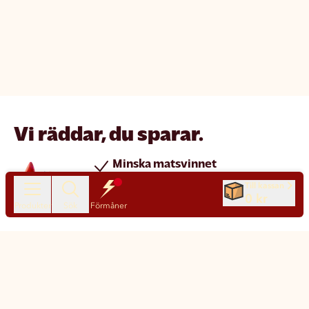
Vi räddar, du sparar.
Minska matsvinnet
Spara pengar
Till kassan
0 kr
Nya produkter varje dag
Produkter
Sök
Förmåner
Chatt
Kundservice