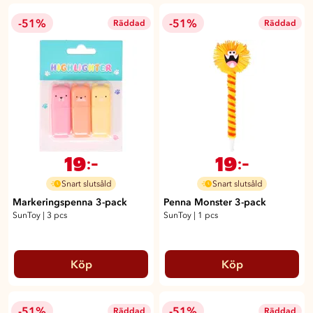
-51%
-51%
Räddad
Räddad
19
19
:-
:-
Snart slutsåld
Snart slutsåld
Markeringspenna 3-pack
Penna Monster 3-pack
SunToy
|
3 pcs
SunToy
|
1 pcs
Köp
Köp
-51%
-51%
Räddad
Räddad