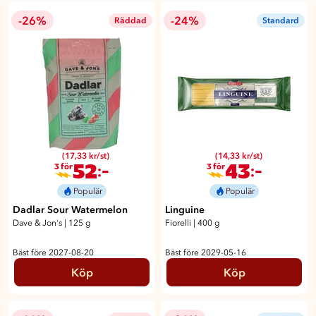
-26%
-24%
Räddad
Standard
(17,33 kr/st)
(14,33 kr/st)
52
43
:-
:-
3 för
3 för
Populär
Populär
Dadlar Sour Watermelon
Linguine
Dave & Jon's
|
125 g
Fiorelli
|
400 g
Bäst före 2027-08-20
Bäst före 2029-05-16
Köp
Köp