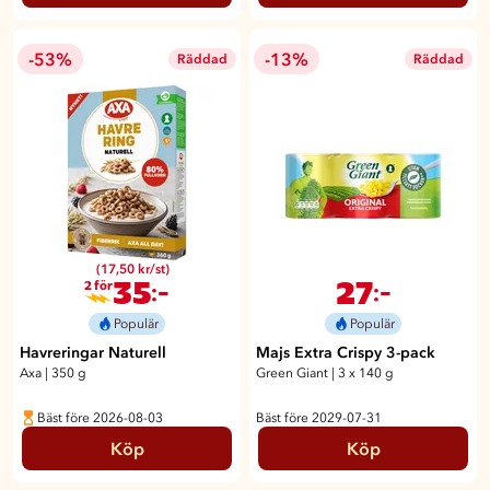
-53%
-13%
Räddad
Räddad
(17,50 kr/st)
35
27
:-
:-
2 för
Populär
Populär
Havreringar Naturell
Majs Extra Crispy 3-pack
Axa
|
350 g
Green Giant
|
3 x 140 g
Bäst före 2026-08-03
Bäst före 2029-07-31
Köp
Köp