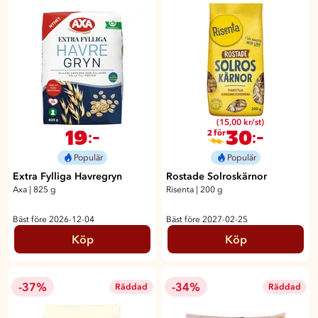
(15,00 kr/st)
19
30
:-
:-
2 för
Populär
Populär
Extra Fylliga Havregryn
Rostade Solroskärnor
Axa
|
825 g
Risenta
|
200 g
Bäst före 2026-12-04
Bäst före 2027-02-25
Köp
Köp
-37%
-34%
Räddad
Räddad