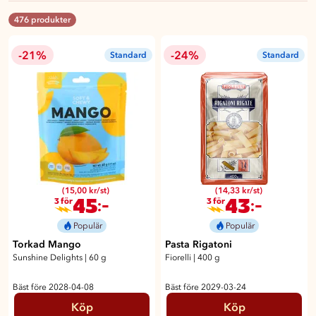
476 produkter
-21%
-24%
Standard
Standard
(15,00 kr/st)
(14,33 kr/st)
45
43
:-
:-
3 för
3 för
Populär
Populär
Torkad Mango
Pasta Rigatoni
Sunshine Delights
|
60 g
Fiorelli
|
400 g
Bäst före 2028-04-08
Bäst före 2029-03-24
Köp
Köp