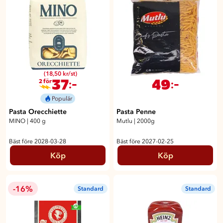
(18,50 kr/st)
37
49
:-
:-
2 för
Populär
Pasta Orecchiette
Pasta Penne
MINO
|
400 g
Mutlu
|
2000g
Bäst före 2028-03-28
Bäst före 2027-02-25
Köp
Köp
-16%
Standard
Standard