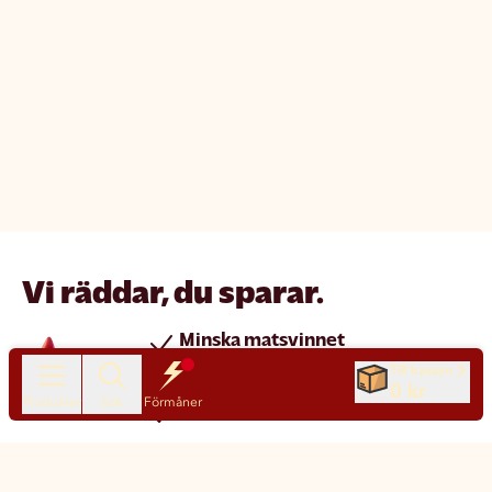
Vi räddar, du sparar.
Minska matsvinnet
Spara pengar
Till kassan
0 kr
Produkter
Sök
Förmåner
Nya produkter varje dag