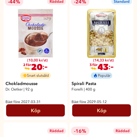
-44%
-24%
Räddad
Standard
(10,00 kr/st)
(14,33 kr/st)
20
43
:-
:-
2 för
3 för
Snart slutsåld
Populär
Chokladmousse
Spirali Pasta
Dr. Oetker
|
92 g
Fiorelli
|
400 g
Bäst före 2027-03-31
Bäst före 2029-05-12
Köp
Köp
-16%
Räddad
Räddad