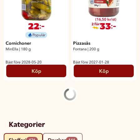
(16,50 kr/st)
22
33
:-
:-
2 för
Populär
Cornichoner
Pizzasås
MinElla
|
180 g
Fontana
|
200 g
Bäst före 2028-05-20
Bäst före 2027-01-28
Köp
Köp
Kategorier
Skafferi
Drycker
476
144