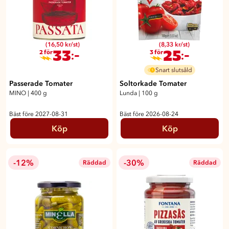
(16,50 kr/st)
(8,33 kr/st)
33
25
:-
:-
2 för
3 för
Snart slutsåld
Passerade Tomater
Soltorkade Tomater
MINO
|
400 g
Lunda
|
100 g
Bäst före 2027-08-31
Bäst före 2026-08-24
Köp
Köp
-12%
-30%
Räddad
Räddad