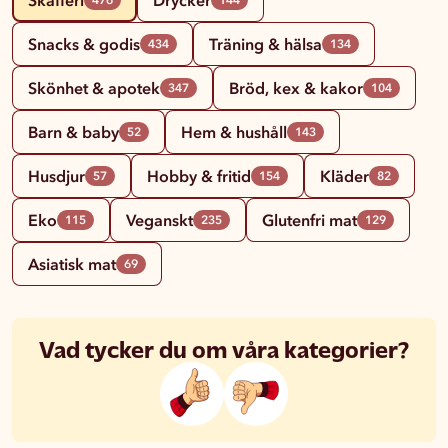
Snacks & godis
Träning & hälsa
434
134
Skönhet & apotek
Bröd, kex & kakor
347
104
Barn & baby
Hem & hushåll
52
143
Husdjur
Hobby & fritid
Kläder
57
154
82
Eko
Veganskt
Glutenfri mat
115
235
129
Asiatisk mat
69
Vad tycker du om våra kategorier?