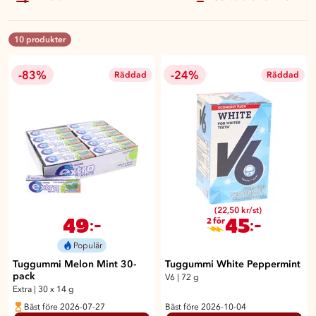
10 produkter
-83%
-24%
Räddad
Räddad
(22,50 kr/st)
49
45
:-
:-
2 för
Populär
Tuggummi Melon Mint 30-
Tuggummi White Peppermint
pack
V6
|
72 g
Extra
|
30 x 14 g
Bäst före 2026-07-27
Bäst före 2026-10-04