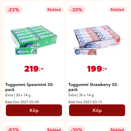
-23%
-30%
Räddad
Räddad
219
199
:-
:-
Tuggummi Spearmint 30-
Tuggummi Strawberry 30-
pack
pack
Extra
|
30 x 14 g
Extra
|
30 x 14 g
Bäst före 2027-02-09
Bäst före 2027-03-15
Köp
Köp
-83%
-30%
Räddad
Räddad