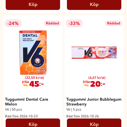
Köp
Köp
-24%
-33%
Räddad
Räddad
(22,50 kr/st)
(6,67 kr/st)
45
20
:-
:-
2 för
3 för
Tuggummi Dental Care
Tuggummi Junior Bubblegum
Melon
Strawberry
V6
|
50 pcs
V6
|
5 pcs
Bäst före 2026-10-23
Bäst före 2026-10-26
Köp
Köp