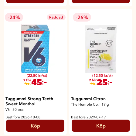
-24%
-26%
Räddad
(22,50 kr/st)
(12,50 kr/st)
45
25
:-
:-
2 för
2 för
Tuggummi Strong Teeth
Tuggummi Citron
Sweet Menthol
The Humble Co.
|
19 g
V6
|
50 pcs
Bäst före 2026-10-08
Bäst före 2029-07-17
Köp
Köp