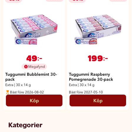
49
199
:-
:-
Megafynd
Tuggummi Bubblemint 30-
Tuggummi Raspberry
pack
Pomegrenade 30-pack
Extra
|
30 x 14 g
Extra
|
30 x 14 g
Bäst före 2026-08-02
Bäst före 2027-05-10
Köp
Köp
Kategorier