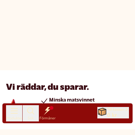
Vi räddar, du sparar.
Minska matsvinnet
Spara pengar
Till kassan
0 kr
Nya produkter varje dag
Produkter
Sök
Förmåner