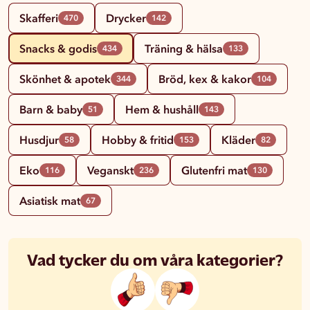
Skafferi
Drycker
470
142
Snacks & godis
Träning & hälsa
434
133
Skönhet & apotek
Bröd, kex & kakor
344
104
Barn & baby
Hem & hushåll
51
143
Husdjur
Hobby & fritid
Kläder
58
153
82
Eko
Veganskt
Glutenfri mat
116
236
130
Asiatisk mat
67
Vad tycker du om våra kategorier?