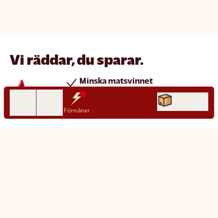
Vi räddar, du sparar.
Minska matsvinnet
Spara pengar
Till kassan
0 kr
Nya produkter varje dag
Produkter
Sök
Förmåner
Chatt
Kundservice
Matsmart made simple