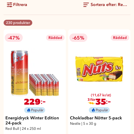
Filtrera
Sortera efter: Rekom
230 produkter
-47%
-65%
Räddad
Räddad
(11,67 kr/st)
229
35
:-
:-
3 för
Populär
Populär
Energidryck Winter Edition
Chokladbar Nötter 5-pack
24-pack
Nestle
|
5 x 30 g
Red Bull
|
24 x 250 ml