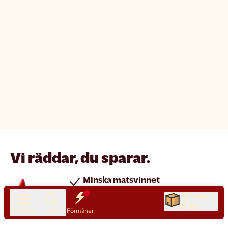
Vi räddar, du sparar.
Minska matsvinnet
Spara pengar
Till kassan
0 kr
Nya produkter varje dag
Produkter
Sök
Förmåner