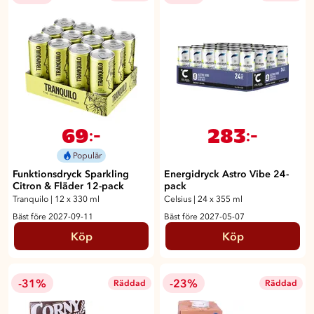
69
283
:-
:-
Populär
Funktionsdryck Sparkling
Energidryck Astro Vibe 24-
Citron & Fläder 12-pack
pack
Tranquilo
|
12 x 330 ml
Celsius
|
24 x 355 ml
Bäst före 2027-09-11
Bäst före 2027-05-07
Köp
Köp
-31%
-23%
Räddad
Räddad