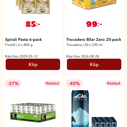
85
99
:-
:-
Spirali Pasta 6-pack
Trocadero Bilar Zero 20-pack
Fiorelli
|
6 x 400 g
Trocadero
|
20 x 330 ml
Bäst före 2029-05-12
Bäst före 2026-08-28
Köp
Köp
-37%
-40%
Räddad
Räddad