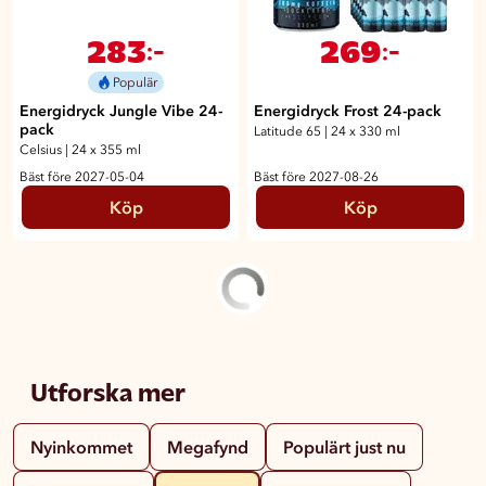
283
269
:-
:-
Populär
Energidryck Jungle Vibe 24-
Energidryck Frost 24-pack
pack
Latitude 65
|
24 x 330 ml
Celsius
|
24 x 355 ml
Bäst före 2027-05-04
Bäst före 2027-08-26
Köp
Köp
Utforska mer
Nyinkommet
Megafynd
Populärt just nu