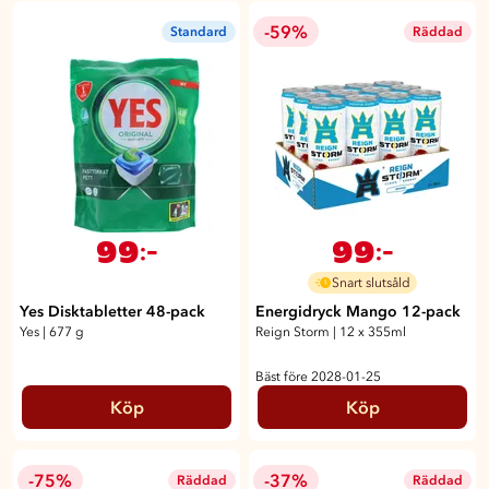
-59%
Standard
Räddad
99
99
:-
:-
Snart slutsåld
Yes Disktabletter 48-pack
Energidryck Mango 12-pack
Yes
|
677 g
Reign Storm
|
12 x 355ml
Bäst före 2028-01-25
Köp
Köp
-75%
-37%
Räddad
Räddad