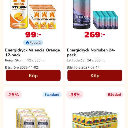
99
269
:-
:-
Populär
Energidryck Valencia Orange
Energidryck Norrsken 24-
12-pack
pack
Reign Storm
|
12 x 355ml
Latitude 65
|
24 x 330 ml
Bäst före 2026-11-02
Bäst före 2027-09-14
Köp
Köp
-25%
-38%
Standard
Räddad