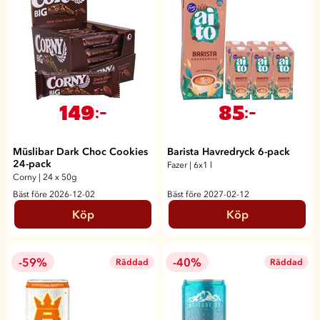
149
85
:-
:-
Müslibar Dark Choc Cookies
Barista Havredryck 6-pack
24-pack
Fazer
|
6x1 l
Corny
|
24 x 50g
Bäst före 2026-12-02
Bäst före 2027-02-12
Köp
Köp
-59%
-40%
Räddad
Räddad