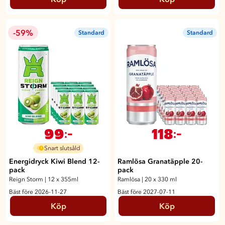
-59%
Standard
Standard
99
118
:-
:-
Snart slutsåld
Energidryck Kiwi Blend 12-
Ramlösa Granatäpple 20-
pack
pack
Reign Storm
|
12 x 355ml
Ramlösa
|
20 x 330 ml
Bäst före 2026-11-27
Bäst före 2027-07-11
Köp
Köp