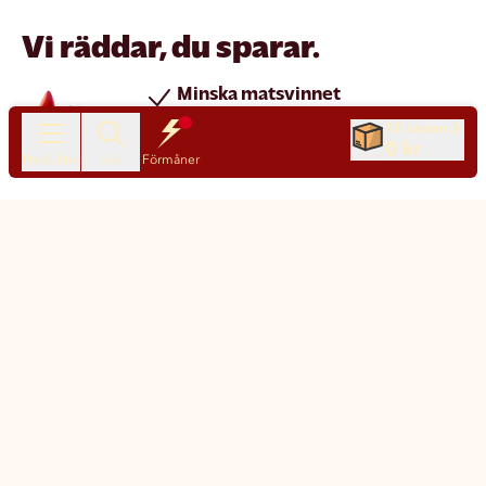
Vi räddar, du sparar.
Minska matsvinnet
Spara pengar
Till kassan
0 kr
Nya produkter varje dag
Produkter
Sök
Förmåner
Chatt
Kundservice
Matsmart made simple
Så funkar Matsmart
Klimatpåverkan
Leverans & frakt