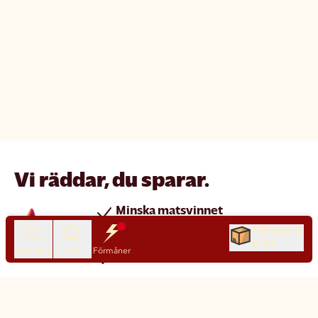
Vi räddar, du sparar.
Minska matsvinnet
Spara pengar
Till kassan
0 kr
Produkter
Sök
Förmåner
Nya produkter varje dag
Chatt
Kundservice