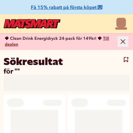
Få 15% rabatt på första köpet 💌
🍓 Clean Drink Energidryck 24-pack för 149kr! 🍓
Till
dealen
Sökresultat
Ta 
för ""