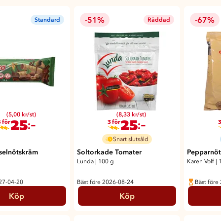
-51%
-67%
Standard
Räddad
(5,00 kr/st)
(8,33 kr/st)
25
25
:-
:-
 för
3 för
3
Snart slutsåld
sselnötskräm
Soltorkade Tomater
Pepparnöt
Lunda
|
100 g
Karen Volf
|
027-04-20
Bäst före 2026-08-24
Bäst före
Köp
Köp