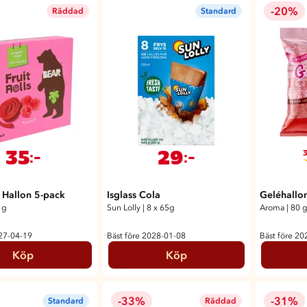
-20%
Räddad
Standard
35
29
:-
:-
3
r Hallon 5-pack
Isglass Cola
Geléhallo
 g
Sun Lolly
|
8 x 65g
Aroma
|
80 
027-04-19
Bäst före 2028-01-08
Bäst före 20
Köp
Köp
-33%
-31%
Standard
Räddad