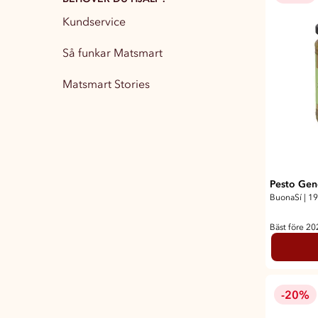
Kundservice
Partytillbehör
13
Så funkar Matsmart
Matsmart Stories
Pesto Gen
BuonaSí
|
19
Bäst före 2
-20%