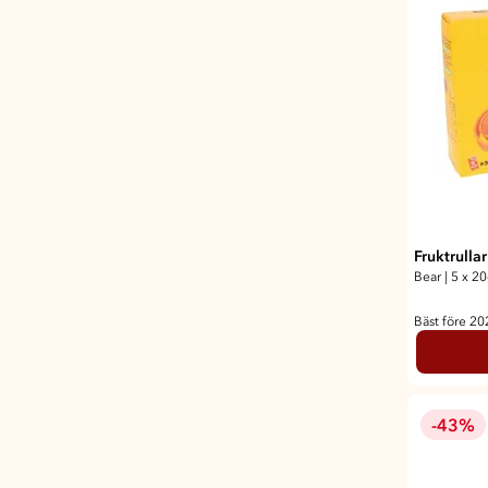
Fruktrull
Bear
|
5 x 2
Bäst före 2
-43%