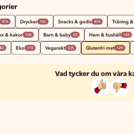
orier
Drycker
Snacks & godis
Träning &
476
141
434
ex & kakor
Barn & baby
Hem & hushåll
104
52
143
Eko
Veganskt
Glutenfri mat
82
115
235
129
Vad tycker du om våra k