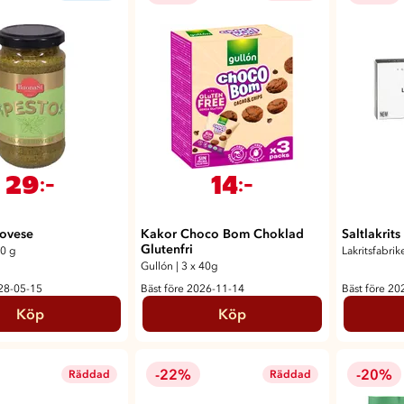
29
14
:-
:-
ovese
Kakor Choco Bom Choklad
Saltlakrits
Glutenfri
0 g
Lakritsfabrik
Gullón
|
3 x 40g
028-05-15
Bäst före 2026-11-14
Bäst före 20
Köp
Köp
-22%
-20%
Räddad
Räddad