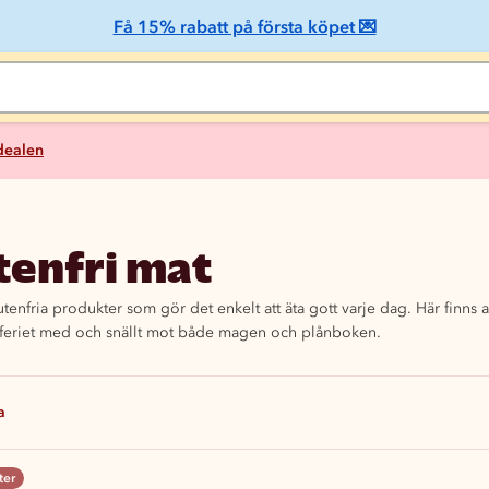
Få 15% rabatt på första köpet 💌
 dealen
tenfri mat
tenfria produkter som gör det enkelt att äta gott varje dag. Här finns a
kafferiet med och snällt mot både magen och plånboken.
a
ter