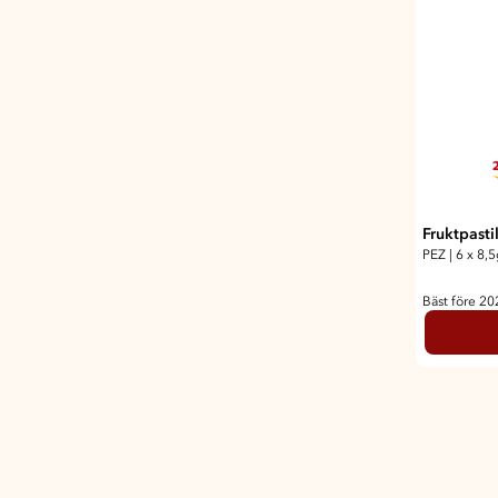
2
Fruktpastil
PEZ
|
6 x 8,
Bäst före 2