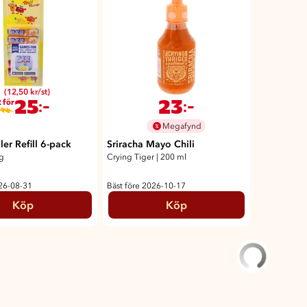
(12,50 kr/st)
25
23
:-
:-
 för
Megafynd
ler Refill 6-pack
Sriracha Mayo Chili
5g
Crying Tiger
|
200 ml
026-08-31
Bäst före 2026-10-17
Köp
Köp