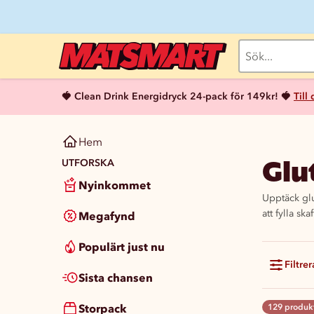
🍓 Clean Drink Energidryck 24-pack för 149kr! 🍓
Till
Hem
Glu
UTFORSKA
Nyinkommet
Upptäck glu
att fylla s
Megafynd
Populärt just nu
Filtrer
Sista chansen
Storpack
129 produk