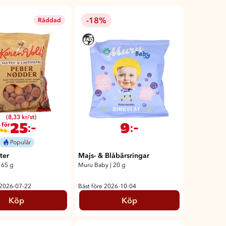
-18%
Räddad
(8,33 kr/st)
25
9
:-
:-
 för
Populär
ter
Majs- & Blåbärsringar
165 g
Muru Baby
|
20 g
 2026-07-22
Bäst före 2026-10-04
Köp
Köp