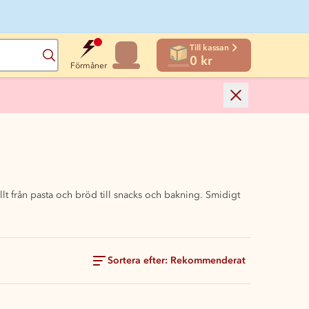
Till kassan
Sök
0 kr
Förmåner
llt från pasta och bröd till snacks och bakning. Smidigt
Sortera efter: Rekommenderat