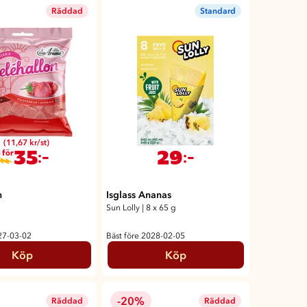
Räddad
Standard
(11,67 kr/st)
35
29
:-
:-
 för
n
Isglass Ananas
g
Sun Lolly
|
8 x 65 g
27-03-02
Bäst före 2028-02-05
Köp
Köp
-20%
Räddad
Räddad