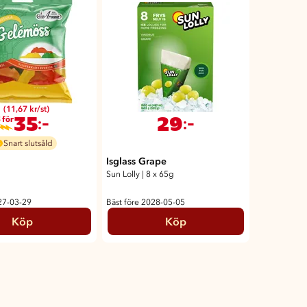
(11,67 kr/st)
35
29
:-
:-
 för
Snart slutsåld
Isglass Grape
g
Sun Lolly
|
8 x 65g
27-03-29
Bäst före 2028-05-05
Köp
Köp