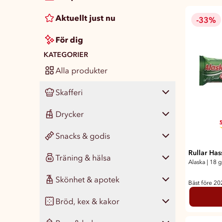
Aktuellt just nu
-33%
För dig
KATEGORIER
Alla produkter
Skafferi
Drycker
Visa alla
476
5
Snacks & godis
Pasta, ris & matgryn
Visa alla
141
35
Rullar Ha
Träning & hälsa
Konserver
Läsk
Visa alla
434
66
46
Alaska
|
18 g
Skönhet & apotek
Färdigmat
Vatten
Chips & snacks
Visa alla
134
46
21
77
Bäst före 2
Bröd, kex & kakor
Kryddor & smaksättare
Juice, smoothie & saft
Nötter & naturgodis
Måltidsersättning
Visa alla
347
76
18
42
14