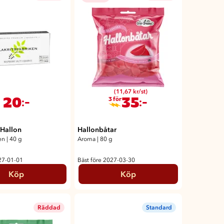
(11,67 kr/st)
20
35
:-
:-
3 för
 Hallon
Hallonbåtar
en
|
40 g
Aroma
|
80 g
27-01-01
Bäst före 2027-03-30
Köp
Köp
Räddad
Standard