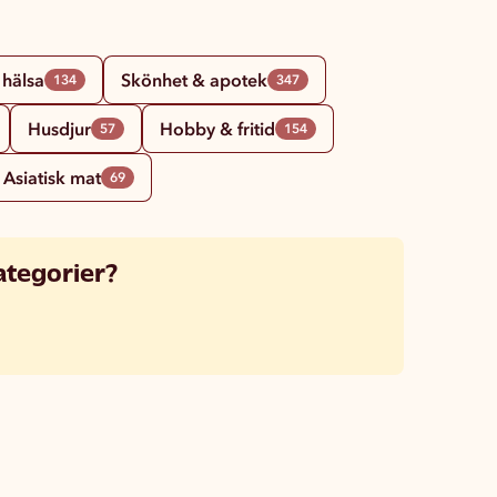
 hälsa
Skönhet & apotek
134
347
Husdjur
Hobby & fritid
57
154
Asiatisk mat
69
ategorier?