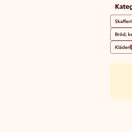
Kateg
Skafferi
Bröd, k
Kläder