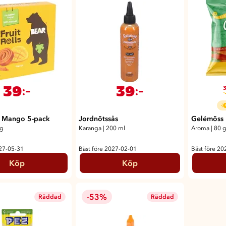
39
39
:-
:-
3
ar Mango 5-pack
Jordnötssås
Gelémöss
0g
Karanga
|
200 ml
Aroma
|
80 
027-05-31
Bäst före 2027-02-01
Bäst före 20
Köp
Köp
-53%
Räddad
Räddad