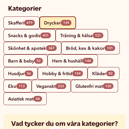
Kategorier
Skafferi
Drycker
479
139
Snacks & godis
Träning & hälsa
431
121
Skönhet & apotek
Bröd, kex & kakor
347
101
Barn & baby
Hem & hushåll
52
144
Husdjur
Hobby & fritid
Kläder
56
154
82
Eko
Veganskt
Glutenfri mat
113
233
130
Asiatisk mat
68
Vad tycker du om våra kategorier?