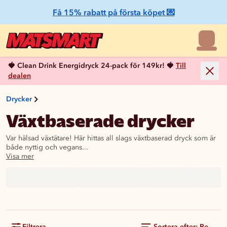
Få 15% rabatt på första köpet 💌
🍓 Clean Drink Energidryck 24-pack för 149kr! 🍓
Till
dealen
Drycker
Växtbaserade drycker
Var hälsad växtätare! Här hittas all slags växtbaserad dryck som är
både nyttig och vegans...
Visa mer
Filtrera
Sortera efter: Rekom