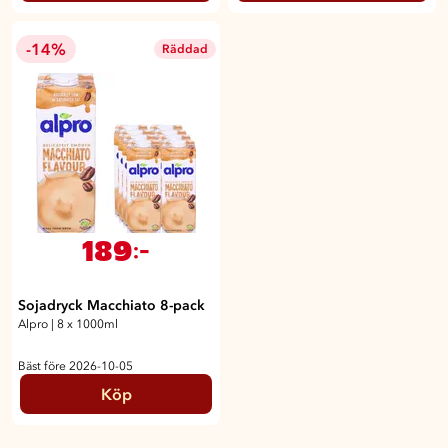
-14%
Räddad
189
:-
Sojadryck Macchiato 8-pack
Alpro
|
8 x 1000ml
Bäst före 2026-10-05
Köp