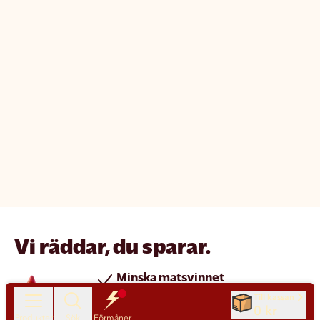
Vi räddar, du sparar.
Minska matsvinnet
Spara pengar
Till kassan
0 kr
Produkter
Sök
Förmåner