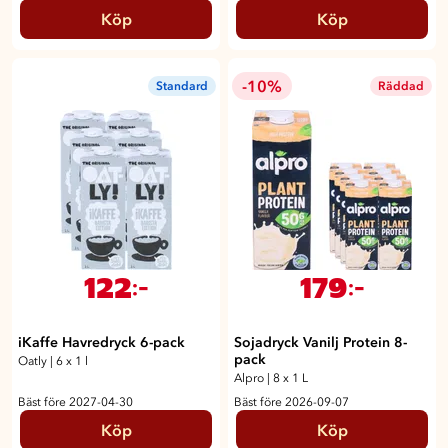
Köp
Köp
-10%
Standard
Räddad
122
179
:-
:-
iKaffe Havredryck 6-pack
Sojadryck Vanilj Protein 8-
pack
Oatly
|
6 x 1 l
Alpro
|
8 x 1 L
Bäst före 2027-04-30
Bäst före 2026-09-07
Köp
Köp