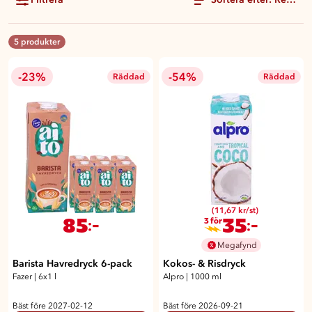
5 produkter
-23%
-54%
Räddad
Räddad
(11,67 kr/st)
85
35
:-
:-
3 för
Megafynd
Barista Havredryck 6-pack
Kokos- & Risdryck
Fazer
|
6x1 l
Alpro
|
1000 ml
Bäst före 2027-02-12
Bäst före 2026-09-21