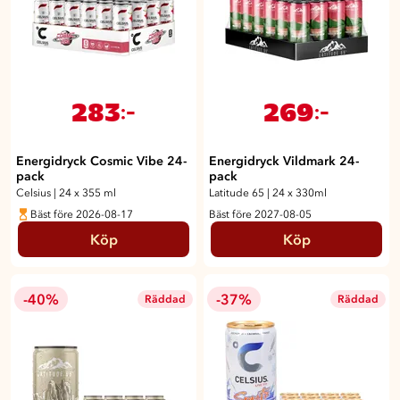
283
269
:-
:-
Energidryck Cosmic Vibe 24-
Energidryck Vildmark 24-
pack
pack
Celsius
|
24 x 355 ml
Latitude 65
|
24 x 330ml
Bäst före 2026-08-17
Bäst före 2027-08-05
Köp
Köp
-40%
-37%
Räddad
Räddad