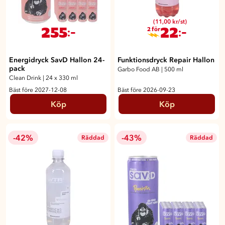
(11,00 kr/st)
255
22
:-
:-
2 för
Energidryck SavD Hallon 24-
Funktionsdryck Repair Hallon
pack
Garbo Food AB
|
500 ml
Clean Drink
|
24 x 330 ml
Bäst före 2027-12-08
Bäst före 2026-09-23
Köp
Köp
-42%
-43%
Räddad
Räddad