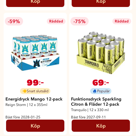
Köp
Köp
-59%
-75%
Räddad
Räddad
99
69
:-
:-
Snart slutsåld
Populär
Energidryck Mango 12-pack
Funktionsdryck Sparkling
Citron & Fläder 12-pack
Reign Storm
|
12 x 355ml
Tranquilo
|
12 x 330 ml
Bäst före 2028-01-25
Bäst före 2027-09-11
Köp
Köp