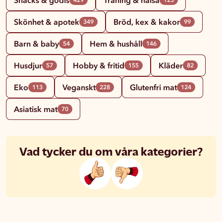
Skönhet & apotek
Bröd, kex & kakor
349
99
Barn & baby
Hem & hushåll
54
146
Husdjur
Hobby & fritid
Kläder
57
155
82
Eko
Veganskt
Glutenfri mat
113
228
124
Asiatisk mat
70
Vad tycker du om våra kategorier?