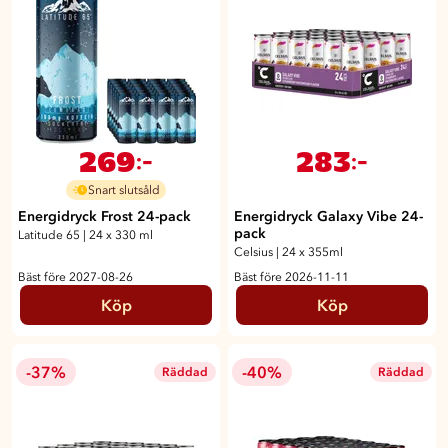
269
283
:-
:-
Snart slutsåld
Energidryck Frost 24-pack
Energidryck Galaxy Vibe 24-
pack
Latitude 65
|
24 x 330 ml
Celsius
|
24 x 355ml
Bäst före 2027-08-26
Bäst före 2026-11-11
Köp
Köp
-37%
-40%
Räddad
Räddad