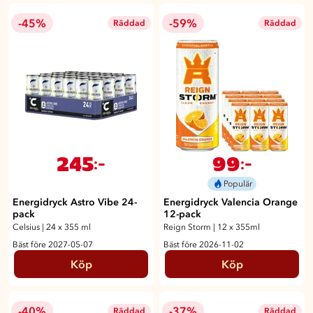
-45%
-59%
Räddad
Räddad
245
99
:-
:-
Populär
Energidryck Astro Vibe 24-
Energidryck Valencia Orange
pack
12-pack
Celsius
|
24 x 355 ml
Reign Storm
|
12 x 355ml
Bäst före 2027-05-07
Bäst före 2026-11-02
Köp
Köp
-40%
-37%
Räddad
Räddad