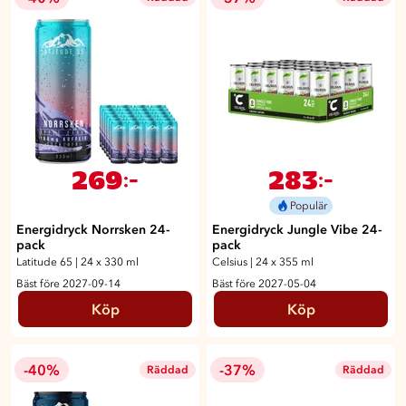
269
283
:-
:-
Populär
Energidryck Norrsken 24-
Energidryck Jungle Vibe 24-
pack
pack
Latitude 65
|
24 x 330 ml
Celsius
|
24 x 355 ml
Bäst före 2027-09-14
Bäst före 2027-05-04
Köp
Köp
-40%
-37%
Räddad
Räddad