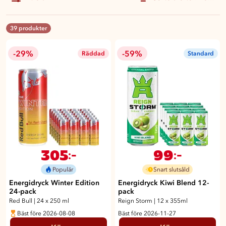
39 produkter
-29%
-59%
Räddad
Standard
305
99
:-
:-
Populär
Snart slutsåld
Energidryck Winter Edition
Energidryck Kiwi Blend 12-
24-pack
pack
Red Bull
|
24 x 250 ml
Reign Storm
|
12 x 355ml
Bäst före 2026-08-08
Bäst före 2026-11-27