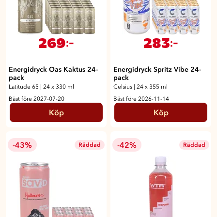
269
283
:-
:-
Energidryck Oas Kaktus 24-
Energidryck Spritz Vibe 24-
pack
pack
Latitude 65
|
24 x 330 ml
Celsius
|
24 x 355 ml
Bäst före 2027-07-20
Bäst före 2026-11-14
Köp
Köp
-43%
-42%
Räddad
Räddad