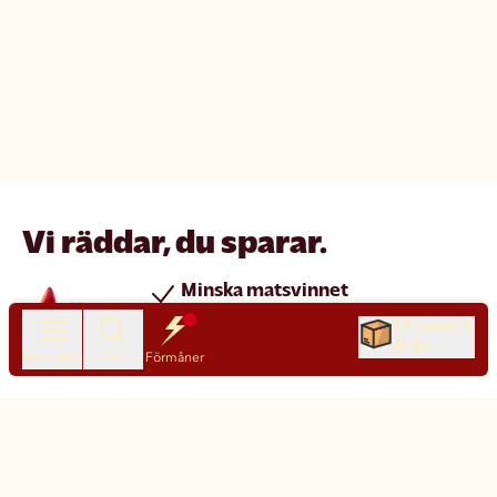
Vi räddar, du sparar.
Minska matsvinnet
Spara pengar
Till kassan
0 kr
Nya produkter varje dag
Produkter
Sök
Förmåner
Chatt
Kundservice