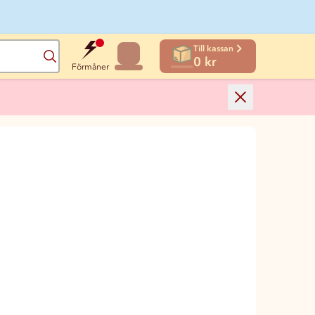
Till kassan
Sök
0 kr
Förmåner