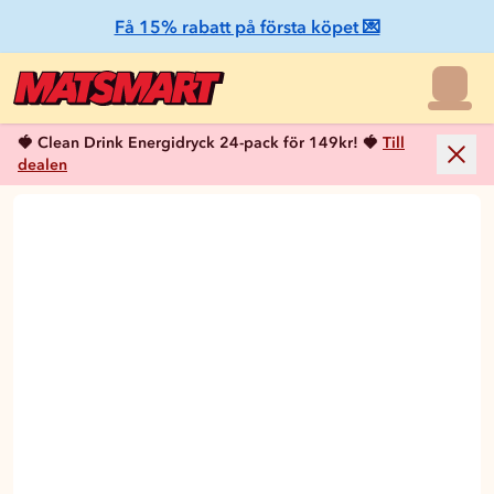
Få 15% rabatt på första köpet 💌
🍓 Clean Drink Energidryck 24-pack för 149kr! 🍓
Till
dealen