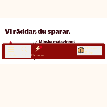
Vi räddar, du sparar.
Minska matsvinnet
Spara pengar
Till kassan
0 kr
Produkter
Sök
Förmåner
Nya produkter varje dag
Chatt
Kundservice
Matsmart made simple