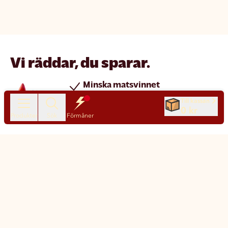
Vi räddar, du sparar.
Minska matsvinnet
Spara pengar
Till kassan
0 kr
Nya produkter varje dag
Produkter
Sök
Förmåner
Chatt
Kundservice
Matsmart made simple