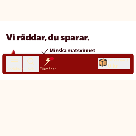
Vi räddar, du sparar.
Minska matsvinnet
Spara pengar
Till kassan
0 kr
Nya produkter varje dag
Produkter
Sök
Förmåner
Chatt
Kundservice
Matsmart made simple