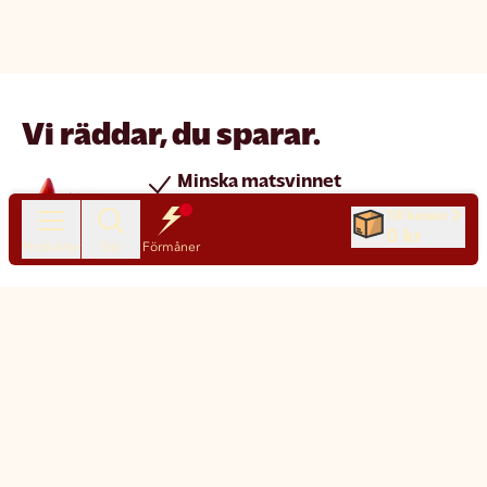
Vi räddar, du sparar.
Minska matsvinnet
Spara pengar
Till kassan
0 kr
Nya produkter varje dag
Produkter
Sök
Förmåner
Chatt
Kundservice
Matsmart made simple