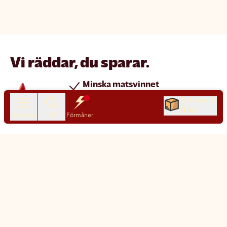
Vi räddar, du sparar.
Minska matsvinnet
Spara pengar
Till kassan
0 kr
Nya produkter varje dag
Produkter
Sök
Förmåner
Chatt
Kundservice
Matsmart made simple