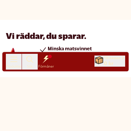
Vi räddar, du sparar.
Minska matsvinnet
Spara pengar
Till kassan
0 kr
Nya produkter varje dag
Produkter
Sök
Förmåner
Chatt
Kundservice
Matsmart made simple