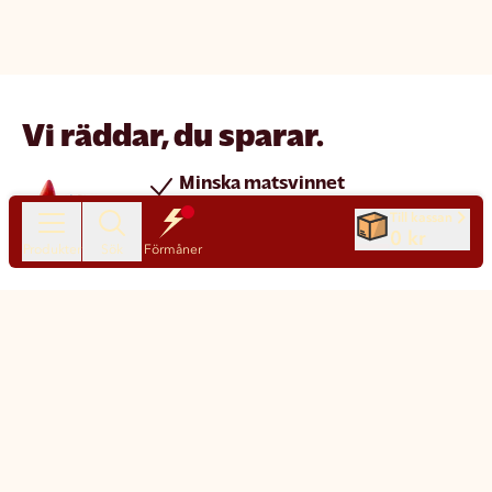
Vi räddar, du sparar.
Minska matsvinnet
Spara pengar
Till kassan
0 kr
Nya produkter varje dag
Produkter
Sök
Förmåner
Chatt
Kundservice
Matsmart made simple