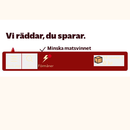
Vi räddar, du sparar.
Minska matsvinnet
Spara pengar
Till kassan
0 kr
Nya produkter varje dag
Produkter
Sök
Förmåner
Chatt
Kundservice
Matsmart made simple