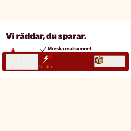
Vi räddar, du sparar.
Minska matsvinnet
Spara pengar
Till kassan
0 kr
Nya produkter varje dag
Produkter
Sök
Förmåner
Chatt
Kundservice
Matsmart made simple