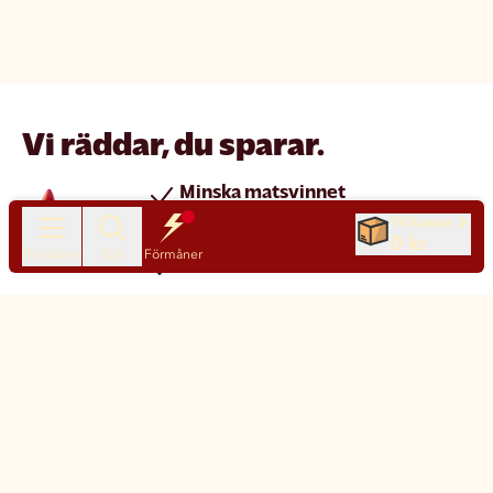
Vi räddar, du sparar.
Minska matsvinnet
Spara pengar
Till kassan
0 kr
Produkter
Sök
Förmåner
Nya produkter varje dag
Chatt
Kundservice
Matsmart made simple