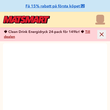
Få 15% rabatt på första köpet 💌
🍓 Clean Drink Energidryck 24-pack för 149kr! 🍓
Till
dealen