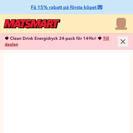
Få 15% rabatt på första köpet 💌
🍓 Clean Drink Energidryck 24-pack för 149kr! 🍓
Till
dealen