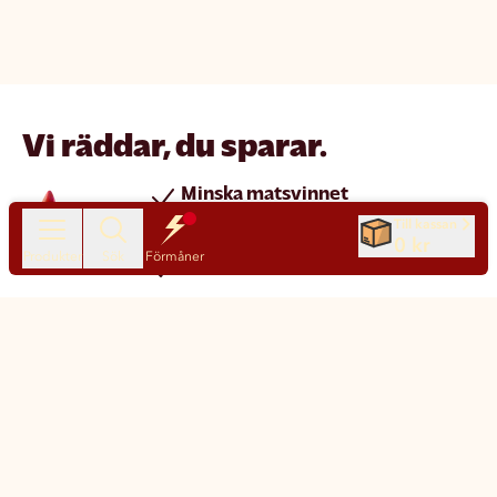
Vi räddar, du sparar.
Minska matsvinnet
Spara pengar
Till kassan
0 kr
Produkter
Sök
Förmåner
Nya produkter varje dag
Chatt
Kundservice
Matsmart made simple