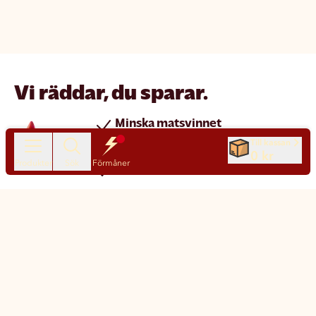
Vi räddar, du sparar.
Minska matsvinnet
Spara pengar
Till kassan
0 kr
Produkter
Sök
Förmåner
Nya produkter varje dag
Chatt
Kundservice
Matsmart made simple