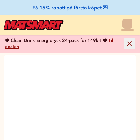
Få 15% rabatt på första köpet 💌
🍓 Clean Drink Energidryck 24-pack för 149kr! 🍓
Till
dealen