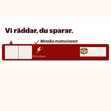
Vi räddar, du sparar.
Minska matsvinnet
Spara pengar
Till kassan
0 kr
Nya produkter varje dag
Produkter
Sök
Förmåner
Chatt
Kundservice
Matsmart made simple