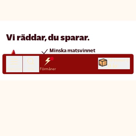
Vi räddar, du sparar.
Minska matsvinnet
Spara pengar
Till kassan
0 kr
Nya produkter varje dag
Produkter
Sök
Förmåner
Chatt
Kundservice
Matsmart made simple