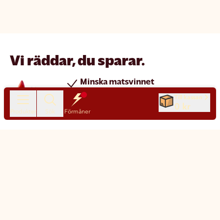
Vi räddar, du sparar.
Minska matsvinnet
Spara pengar
Till kassan
0 kr
Nya produkter varje dag
Produkter
Sök
Förmåner
Chatt
Kundservice
Matsmart made simple