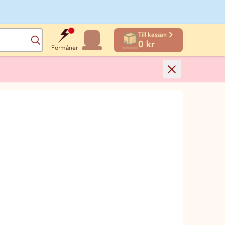
Till kassan
Sök
0 kr
Förmåner