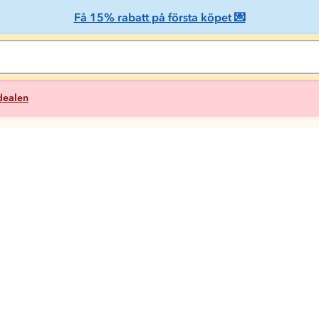
Få 15% rabatt på första köpet 💌
 dealen