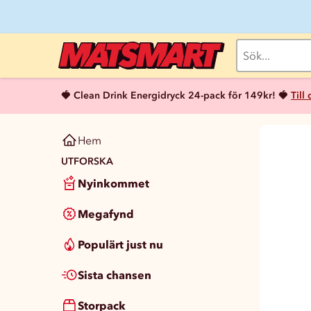
🍓 Clean Drink Energidryck 24-pack för 149kr! 🍓
Till
Hem
UTFORSKA
Nyinkommet
Megafynd
Populärt just nu
Sista chansen
Storpack