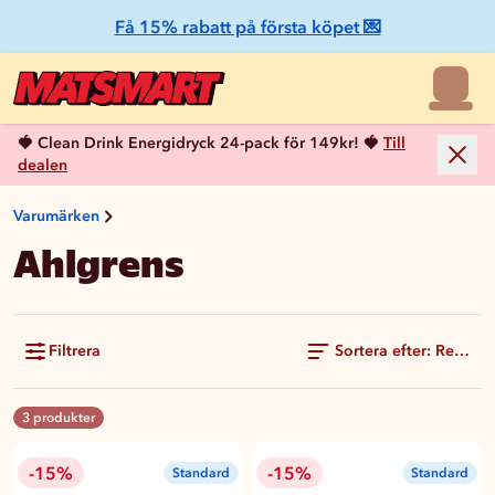
Få 15% rabatt på första köpet 💌
🍓 Clean Drink Energidryck 24-pack för 149kr! 🍓
Till
dealen
Varumärken
Ahlgrens
Filtrera
Sortera efter: Rekom
3 produkter
-15%
-15%
Standard
Standard