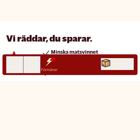
Vi räddar, du sparar.
Minska matsvinnet
Spara pengar
Till kassan
0 kr
Produkter
Sök
Förmåner
Nya produkter varje dag
Chatt
Kundservice
Matsmart made simple