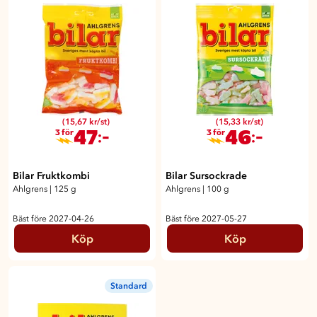
(15,67 kr/st)
(15,33 kr/st)
47
46
:-
:-
3 för
3 för
Bilar Fruktkombi
Bilar Sursockrade
Ahlgrens
|
125 g
Ahlgrens
|
100 g
Bäst före 2027-04-26
Bäst före 2027-05-27
Köp
Köp
Standard