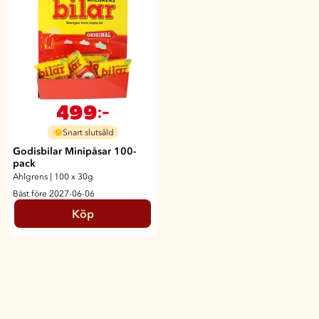
499
:-
Snart slutsåld
Godisbilar Minipåsar 100-
pack
Ahlgrens
|
100 x 30g
Bäst före 2027-06-06
Köp