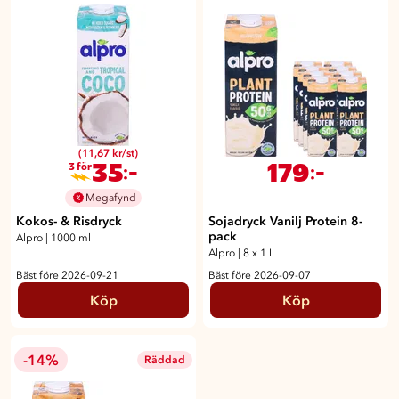
(11,67 kr/st)
35
179
:-
:-
3 för
Megafynd
Kokos- & Risdryck
Sojadryck Vanilj Protein 8-
pack
Alpro
|
1000 ml
Alpro
|
8 x 1 L
Bäst före 2026-09-21
Bäst före 2026-09-07
Köp
Köp
-14%
Räddad