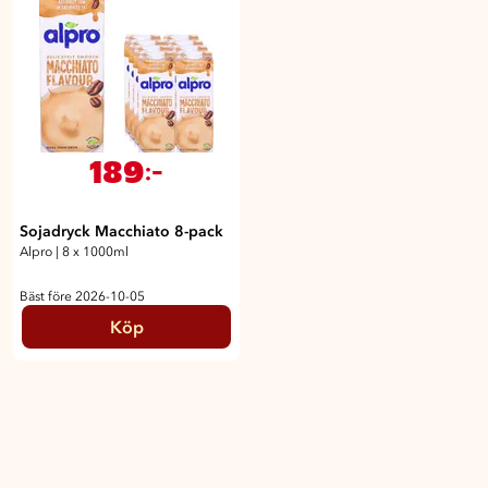
189
:-
Sojadryck Macchiato 8-pack
Alpro
|
8 x 1000ml
Bäst före 2026-10-05
Köp