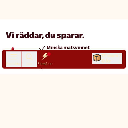
Vi räddar, du sparar.
Minska matsvinnet
Spara pengar
Till kassan
0 kr
Produkter
Sök
Förmåner
Nya produkter varje dag
Chatt
Kundservice
Matsmart made simple