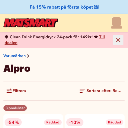
Få 15% rabatt på första köpet 💌
🍓 Clean Drink Energidryck 24-pack för 149kr! 🍓
Till
dealen
Varumärken
Alpro
Filtrera
Sortera efter: Rekom
3 produkter
-54%
-10%
Räddad
Räddad