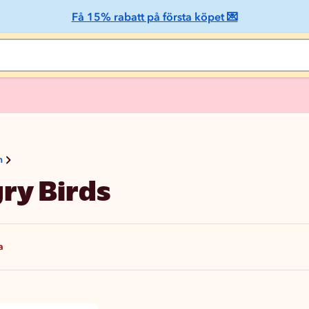
Få 15% rabatt på första köpet 💌
n
ry Birds
a