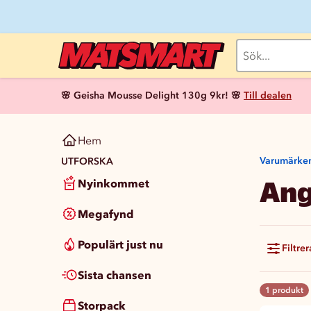
🌸 Geisha Mousse Delight 130g 9kr! 🌸
Till dealen
Hem
Varumärke
UTFORSKA
Ang
Nyinkommet
Megafynd
Populärt just nu
Filtrer
Sista chansen
1 produkt
Storpack