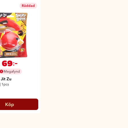
Räddad
69
:-
Megafynd
Jit Zu
|
1pcs
Köp