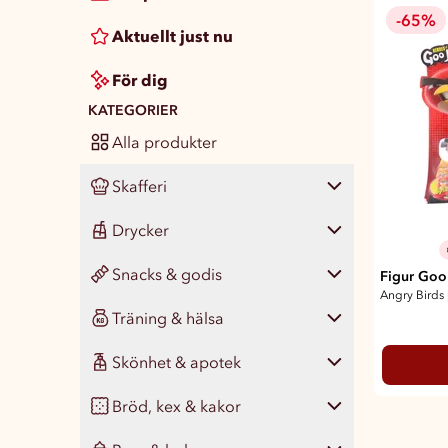
-65%
Aktuellt just nu
För dig
KATEGORIER
Alla produkter
Skafferi
Drycker
Visa alla
462
Snacks & godis
Pasta, ris & matgryn
Visa alla
Figur Goo 
139
33
Angry Birds
Träning & hälsa
Konserver
Läsk
Visa alla
426
64
46
Skönhet & apotek
Färdigmat
Vatten
Chips & snacks
Visa alla
132
46
23
77
Bröd, kex & kakor
Kryddor & smaksättare
Juice, smoothie & saft
Nötter & naturgodis
Måltidsersättning
Visa alla
344
75
17
41
14