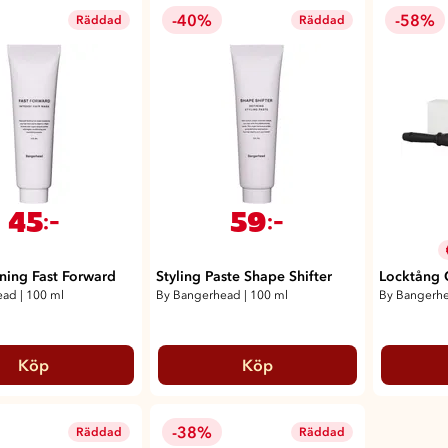
-40%
-58%
Räddad
Räddad
45
59
:-
:-
ning Fast Forward
Styling Paste Shape Shifter
Locktång 
ead
|
100 ml
By Bangerhead
|
100 ml
By Bangerh
Köp
Köp
-38%
Räddad
Räddad