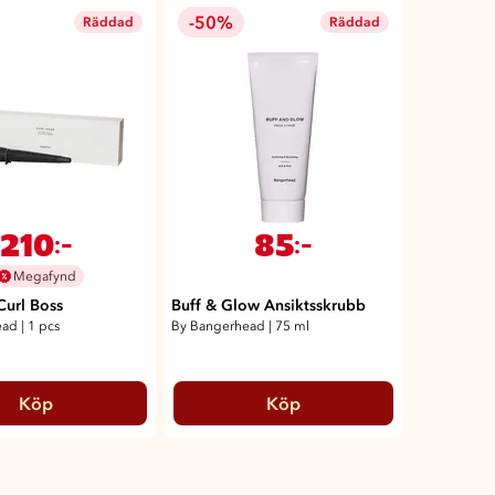
-50%
Räddad
Räddad
210
85
:-
:-
Megafynd
Curl Boss
Buff & Glow Ansiktsskrubb
ead
|
1 pcs
By Bangerhead
|
75 ml
Köp
Köp