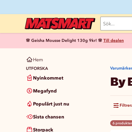
🌸 Geisha Mousse Delight 130g 9kr! 🌸
Till dealen
Hem
Varumärke
UTFORSKA
By 
Nyinkommet
Megafynd
Populärt just nu
Filtrer
Sista chansen
6 produkter
Storpack