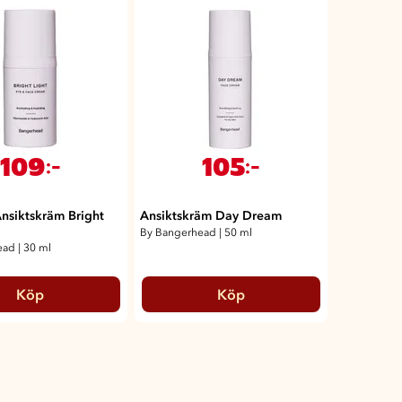
109
105
:-
:-
nsiktskräm Bright
Ansiktskräm Day Dream
By Bangerhead
|
50 ml
ead
|
30 ml
Köp
Köp