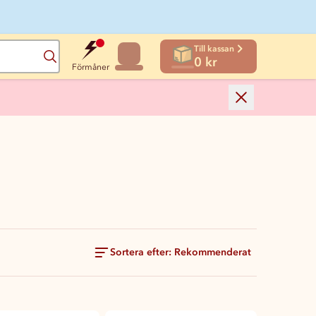
Till kassan
Sök
0 kr
Förmåner
Sortera efter: Rekommenderat