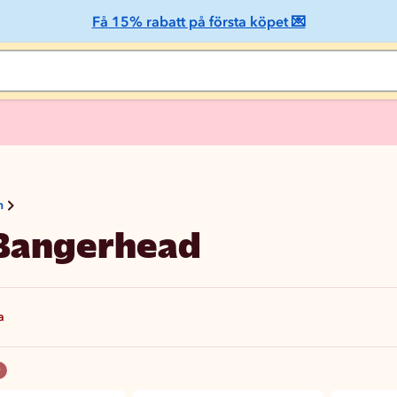
Få 15% rabatt på första köpet 💌
n
Bangerhead
a