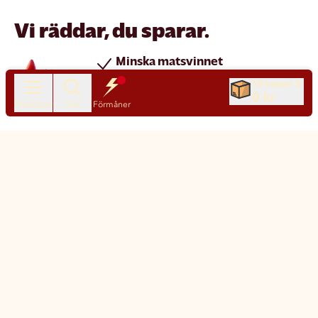
Vi räddar, du sparar.
Minska matsvinnet
Spara pengar
Till kassan
0 kr
Nya produkter varje dag
Produkter
Sök
Förmåner
Chatt
Kundservice
Matsmart made simple
Så funkar Matsmart
Klimatpåverkan
Leverans & frakt