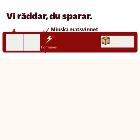
Vi räddar, du sparar.
Minska matsvinnet
Spara pengar
Till kassan
0 kr
Produkter
Sök
Förmåner
Nya produkter varje dag
Chatt
Kundservice
Matsmart made simple
Så funkar Matsmart
Klimatpåverkan