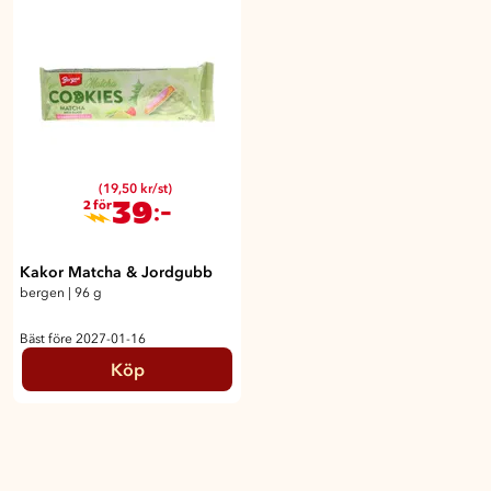
(19,50 kr/st)
39
:-
2 för
Kakor Matcha & Jordgubb
bergen
|
96 g
Bäst före 2027-01-16
Köp