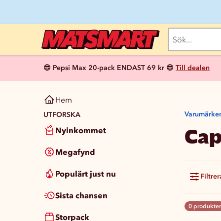
😎 Pepsi Max 20-pack ENDAST 69 kr 😎
Till dealen
Hem
Varumärke
UTFORSKA
Cap
Nyinkommet
Megafynd
Populärt just nu
Filtrer
Sista chansen
0 produkter
Storpack