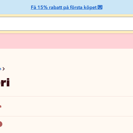
Få 15% rabatt på första köpet 💌
n
ri
a