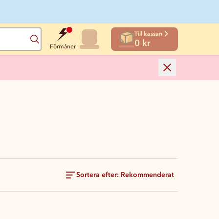
Till kassan
Sök
0 kr
Förmåner
Sortera efter: Rekommenderat