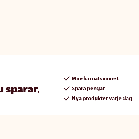
Minska matsvinnet
u sparar.
Spara pengar
Nya produkter varje dag
rint
Join Matsmart