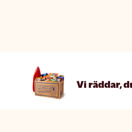
Vi räddar, d
Matsmart made simple
The fine p