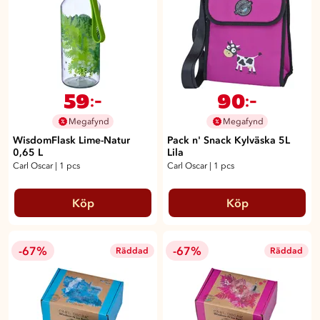
59
90
:-
:-
Megafynd
Megafynd
WisdomFlask Lime-Natur
Pack n' Snack Kylväska 5L
0,65 L
Lila
Carl Oscar
|
1 pcs
Carl Oscar
|
1 pcs
Köp
Köp
-67%
-67%
Räddad
Räddad