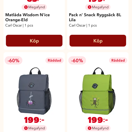
Megafynd
Megafynd
Matlåda Wisdom N'ice
Pack n' Snack Ryggsäck 8L
Orange-Eld
Lila
Carl Oscar
|
1 pcs
Carl Oscar
|
1 pcs
Köp
Köp
-60%
-60%
Räddad
Räddad
199
199
:-
:-
Megafynd
Megafynd