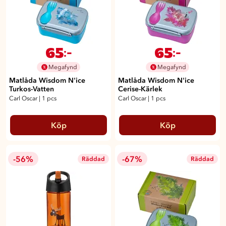
65
65
:-
:-
Megafynd
Megafynd
Matlåda Wisdom N'ice
Matlåda Wisdom N'ice
Turkos-Vatten
Cerise-Kärlek
Carl Oscar
|
1 pcs
Carl Oscar
|
1 pcs
Köp
Köp
-56%
-67%
Räddad
Räddad