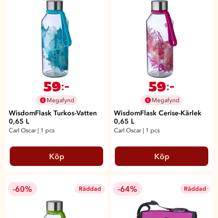
59
59
:-
:-
Megafynd
Megafynd
WisdomFlask Turkos-Vatten
WisdomFlask Cerise-Kärlek
0,65 L
0,65 L
Carl Oscar
|
1 pcs
Carl Oscar
|
1 pcs
Köp
Köp
-60%
-64%
Räddad
Räddad