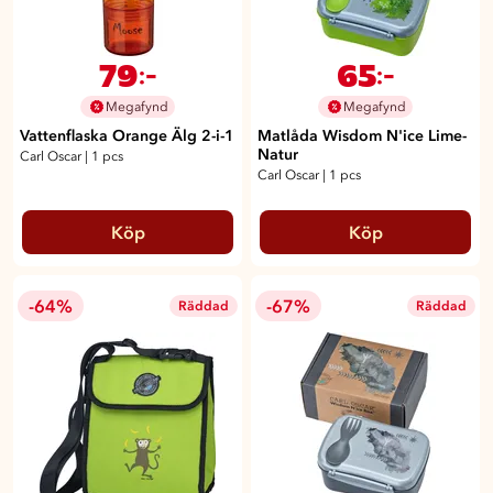
79
65
:-
:-
Megafynd
Megafynd
Vattenflaska Orange Älg 2-i-1
Matlåda Wisdom N'ice Lime-
Natur
Carl Oscar
|
1 pcs
Carl Oscar
|
1 pcs
Köp
Köp
-64%
-67%
Räddad
Räddad