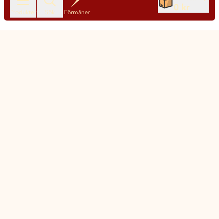
0 kr
Nya produkter varje dag
Produkter
Sök
Förmåner
Chatt
Kundservice
Matsmart made simple
Så funkar Matsmart
Klimatpåverkan
Leverans & frakt
Prisgaranti
Ny matmoms
Vanliga frågor och svar