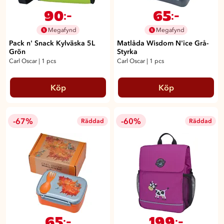
90
65
:-
:-
Megafynd
Megafynd
Pack n' Snack Kylväska 5L
Matlåda Wisdom N'ice Grå-
Grön
Styrka
Carl Oscar
|
1 pcs
Carl Oscar
|
1 pcs
Köp
Köp
-67%
-60%
Räddad
Räddad
65
199
:-
:-