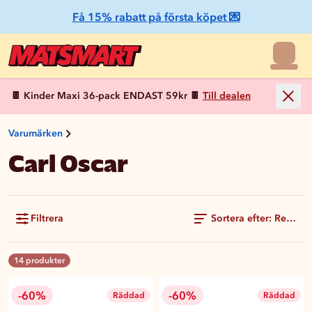
Få 15% rabatt på första köpet 💌
🍫 Kinder Maxi 36-pack ENDAST 59kr 🍫
Till dealen
Varumärken
Carl Oscar
Filtrera
Sortera efter: Rekom
14 produkter
-60%
-60%
Räddad
Räddad