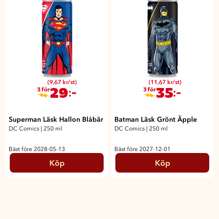
(9,67 kr/st)
(11,67 kr/st)
29
35
:-
:-
3 för
3 för
Superman Läsk Hallon Blåbär
Batman Läsk Grönt Äpple
DC Comics
|
250 ml
DC Comics
|
250 ml
Bäst före 2028-05-13
Bäst före 2027-12-01
Köp
Köp