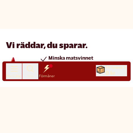
Vi räddar, du sparar.
Minska matsvinnet
Spara pengar
Till kassan
0 kr
Nya produkter varje dag
Produkter
Sök
Förmåner
Chatt
Kundservice
Matsmart made simple