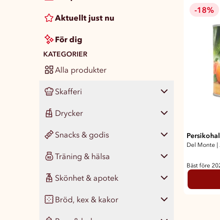
-18%
Aktuellt just nu
För dig
KATEGORIER
Alla produkter
Skafferi
Drycker
Visa alla
471
Snacks & godis
Pasta, ris & matgryn
Visa alla
Persikohal
143
34
Del Monte
|
Träning & hälsa
Konserver
Läsk
Visa alla
433
65
46
Bäst före 2
Skönhet & apotek
Färdigmat
Vatten
Chips & snacks
Visa alla
133
46
24
77
Bröd, kex & kakor
Kryddor & smaksättare
Juice, smoothie & saft
Nötter & naturgodis
Måltidsersättning
Visa alla
344
76
18
42
14