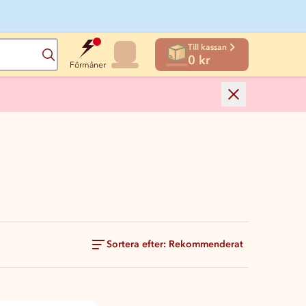
Till kassan
Sök
0 kr
Förmåner
Sortera efter: Rekommenderat