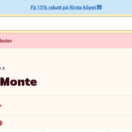
Få 15% rabatt på första köpet 💌
 dealen
n
 Monte
a