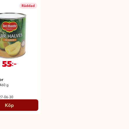
Räddad
55
:-
or
460 g
27-06-30
Köp