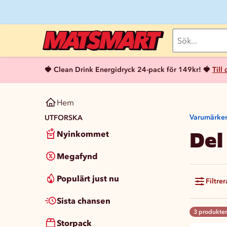
🍓 Clean Drink Energidryck 24-pack för 149kr! 🍓
Till
Hem
Varumärke
UTFORSKA
Del
Nyinkommet
Megafynd
Populärt just nu
Filtrer
Sista chansen
3 produkter
Storpack