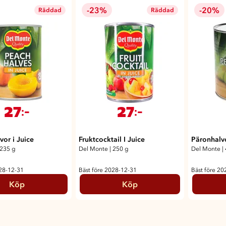
-23%
-20%
Räddad
Räddad
27
27
:-
:-
vor i Juice
Fruktcocktail I Juice
Päronhalv
235 g
Del Monte
|
250 g
Del Monte
|
028-12-31
Bäst före 2028-12-31
Bäst före 20
Köp
Köp