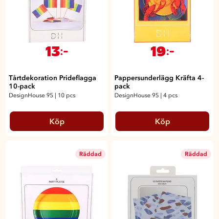
13
19
:-
:-
Tårtdekoration Prideflagga
Pappersunderlägg Kräfta 4-
10-pack
pack
DesignHouse 95
|
10 pcs
DesignHouse 95
|
4 pcs
Köp
Köp
Räddad
Räddad