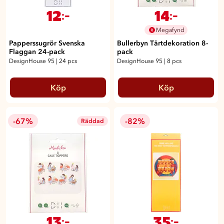
12
14
:-
:-
Megafynd
Papperssugrör Svenska
Bullerbyn Tårtdekoration 8-
Flaggan 24-pack
pack
DesignHouse 95
|
24 pcs
DesignHouse 95
|
8 pcs
Köp
Köp
-67%
-82%
Räddad
13
35
:-
:-