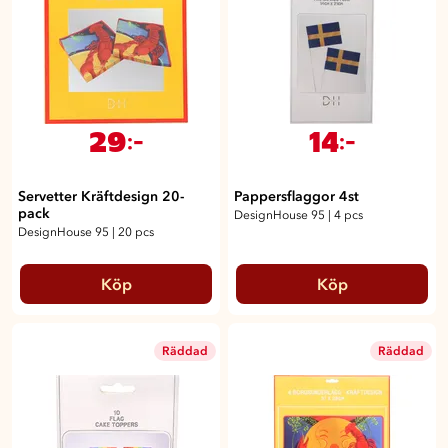
29
14
:-
:-
Servetter Kräftdesign 20-
Pappersflaggor 4st
pack
DesignHouse 95
|
4 pcs
DesignHouse 95
|
20 pcs
Köp
Köp
Räddad
Räddad