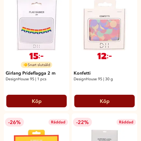
15
12
:-
:-
Snart slutsåld
Girlang Prideflagga 2 m
Konfetti
DesignHouse 95
|
1 pcs
DesignHouse 95
|
30 g
Köp
Köp
-26%
-22%
Räddad
Räddad