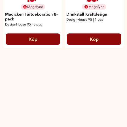
Megafynd
Megafynd
Madicken Tårtdekoration 8-
Drinkställ Kräftdesign
pack
DesignHouse 95
|
1 pcs
DesignHouse 95
|
8 pcs
Köp
Köp