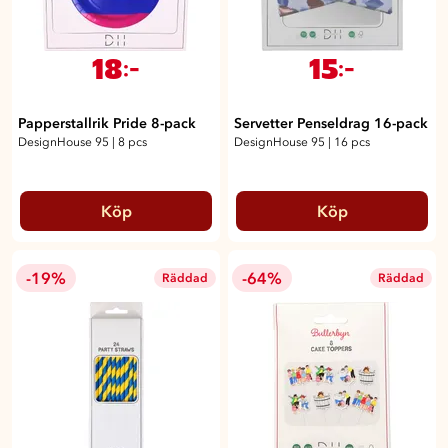
18
15
:-
:-
Papperstallrik Pride 8-pack
Servetter Penseldrag 16-pack
DesignHouse 95
|
8 pcs
DesignHouse 95
|
16 pcs
Köp
Köp
-19%
-64%
Räddad
Räddad