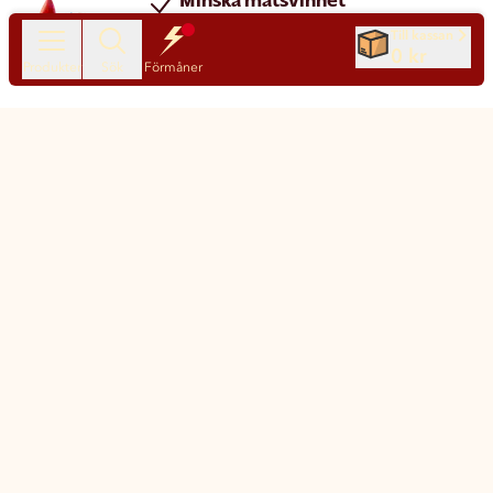
Spara pengar
Till kassan
0 kr
Nya produkter varje dag
Produkter
Sök
Förmåner
Chatt
Kundservice
Matsmart made simple
Så funkar Matsmart
Klimatpåverkan
Leverans & frakt
Prisgaranti
Ny matmoms