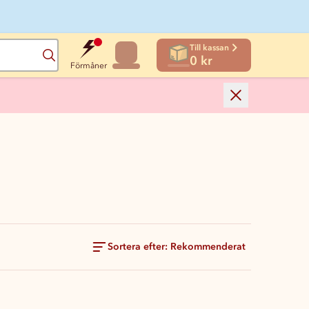
Till kassan
Sök
0 kr
Förmåner
Sortera efter: Rekommenderat