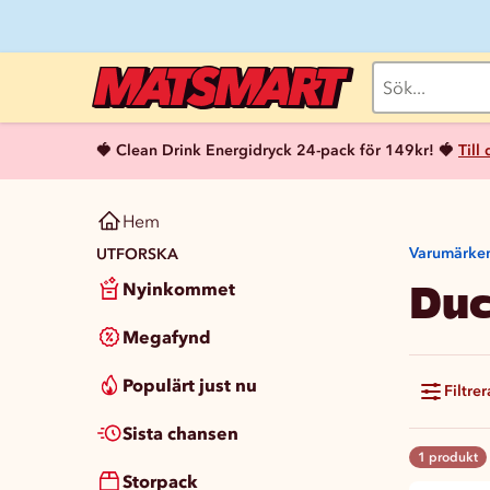
🍓 Clean Drink Energidryck 24-pack för 149kr! 🍓
Till
Hem
Varumärke
UTFORSKA
Du
Nyinkommet
Megafynd
Populärt just nu
Filtrer
Sista chansen
1 produkt
Storpack