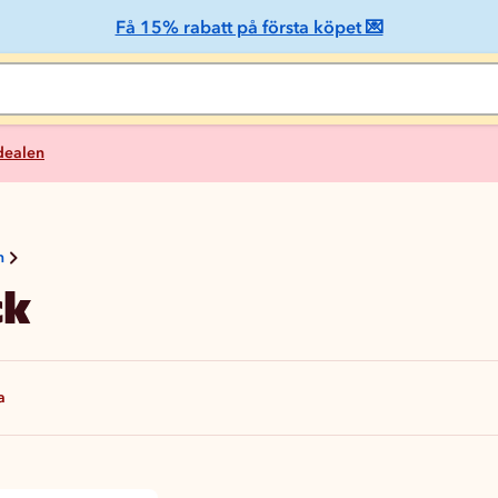
Få 15% rabatt på första köpet 💌
 dealen
n
ck
a