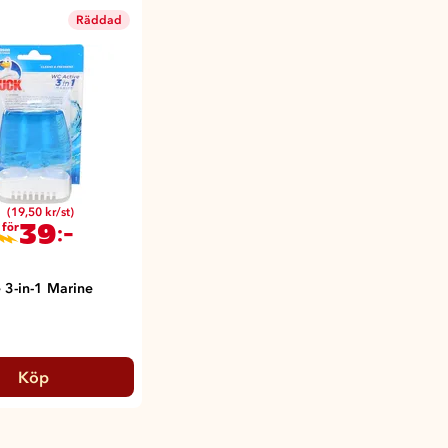
Räddad
(19,50 kr/st)
39
:-
 för
 3-in-1 Marine
Köp