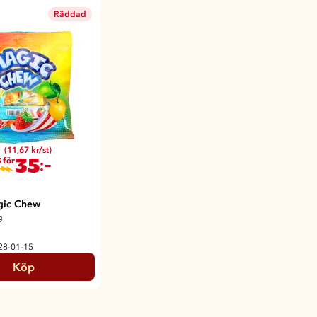
Räddad
(11,67 kr/st)
35
:-
 för
gic Chew
g
028-01-15
Köp