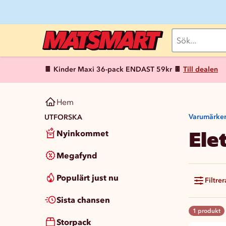
🍫 Kinder Maxi 36-pack ENDAST 59kr 🍫
Till dealen
Hem
Varumärke
UTFORSKA
Ele
Nyinkommet
Megafynd
Populärt just nu
Filtrer
Sista chansen
1 produkt
Storpack