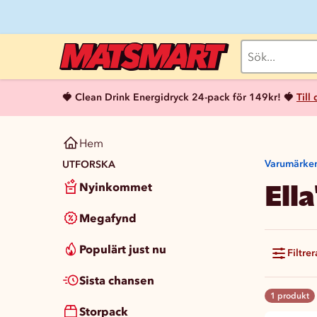
🍓 Clean Drink Energidryck 24-pack för 149kr! 🍓
Till
Hem
Varumärke
UTFORSKA
Ella
Nyinkommet
Megafynd
Populärt just nu
Filtrer
Sista chansen
1 produkt
Storpack