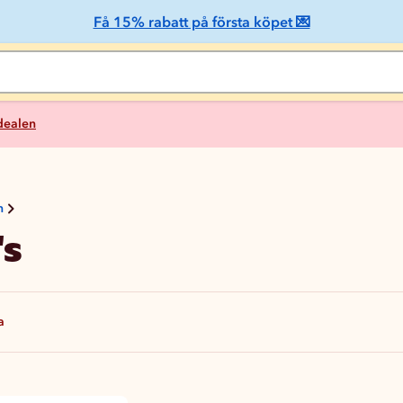
Få 15% rabatt på första köpet 💌
 dealen
n
's
a