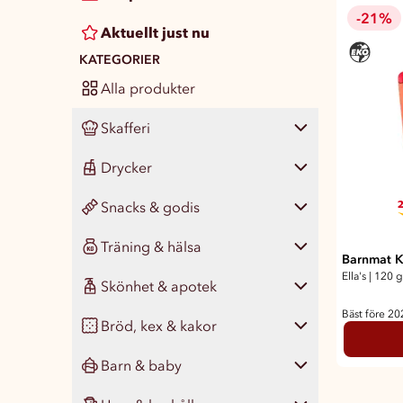
-21%
Aktuellt just nu
KATEGORIER
Alla produkter
Skafferi
Drycker
Visa alla
475
2
Snacks & godis
Pasta, ris & matgryn
Visa alla
143
35
Träning & hälsa
Konserver
Läsk
Visa alla
433
65
46
Barnmat K
Ella's
|
120 g
Skönhet & apotek
Färdigmat
Vatten
Chips & snacks
Visa alla
133
46
24
77
Bäst före 2
Bröd, kex & kakor
Kryddor & smaksättare
Juice, smoothie & saft
Nötter & naturgodis
Måltidsersättning
Visa alla
345
76
18
42
14
Barn & baby
Såser & oljor
Energi & funktionsdryck
Godis
Proteinbars
Ansikte
Visa alla
220
104
92
41
21
75