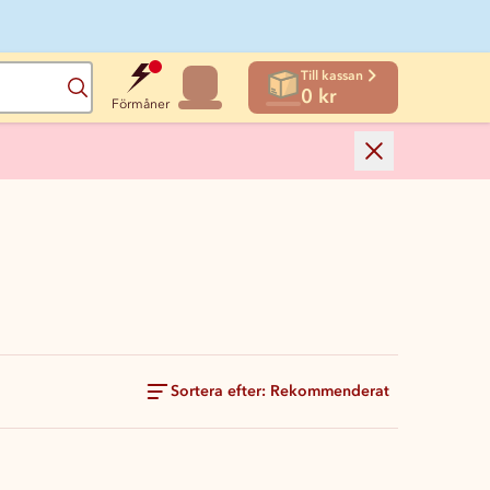
Till kassan
Sök
0 kr
Förmåner
Sortera efter: Rekommenderat