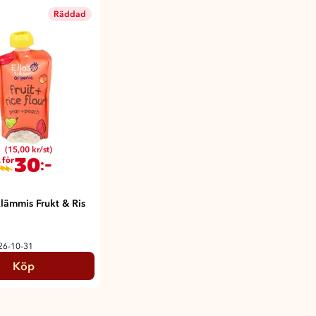
Räddad
(15,00 kr/st)
30
:-
 för
lämmis Frukt & Ris
026-10-31
Köp