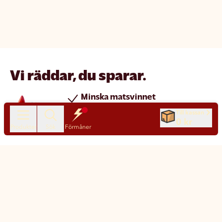
Vi räddar, du sparar.
Minska matsvinnet
Spara pengar
Till kassan
0 kr
Nya produkter varje dag
Produkter
Sök
Förmåner
Chatt
Kundservice
Matsmart made simple