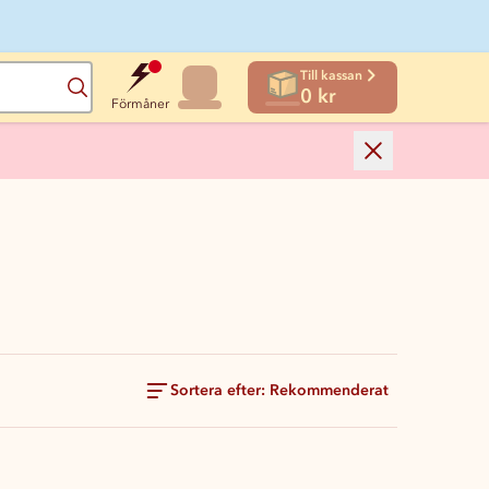
Till kassan
Sök
0 kr
Förmåner
Sortera efter: Rekommenderat