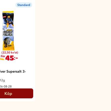
Standard
(22,50 kr/st)
45
:-
 för
ver Supersalt 3-
 12g
026-08-28
Köp