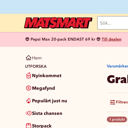
😎 Pepsi Max 20-pack ENDAST 69 kr 😎
Till dealen
Hem
Varumärke
UTFORSKA
Gra
Nyinkommet
Megafynd
Populärt just nu
Filtrer
Sista chansen
1 produkt
Storpack