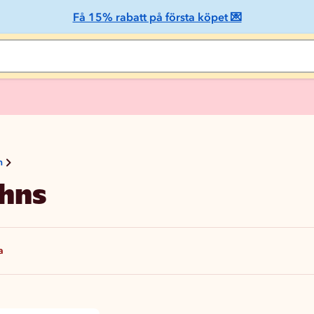
Få 15% rabatt på första köpet 💌
n
hns
a